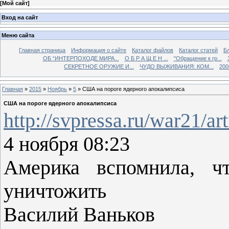
[
Мой сайт
]
Вход на сайт
Меню сайта
Главная страница
Информация о сайте
Каталог файлов
Каталог статей
Б
ОБ “ИНТЕРПОХОДЕ МИРА...
О Б Р А Щ Е Н ...
"Обращение к гр...
СЕКРЕТНОЕ ОРУЖИЕ И...
ЧУДО ВЫЖИВАНИЯ: КОМ...
200
Главная
»
2015
»
Ноябрь
»
5
» США на пороге ядерного апокалипсиса
США на пороге ядерного апокалипсиса
http://svpressa.ru/war21/ar
4 ноября 08:23
Америка вспомнила, ч
уничтожить
Василий Ваньков