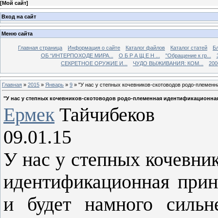
[
Мой сайт
]
Вход на сайт
Меню сайта
Главная страница
Информация о сайте
Каталог файлов
Каталог статей
Б
ОБ “ИНТЕРПОХОДЕ МИРА...
О Б Р А Щ Е Н ...
"Обращение к гр...
СЕКРЕТНОЕ ОРУЖИЕ И...
ЧУДО ВЫЖИВАНИЯ: КОМ...
200
Главная
»
2015
»
Январь
»
9
» "У нас у степных кочевников-скотоводов родо-племенн
"У нас у степных кочевников-скотоводов родо-племенная идентификационная.
Ермек
Тайчибеков
09.01.15
У нас у степных кочевни
идентификационная прин
и будет намного сильн