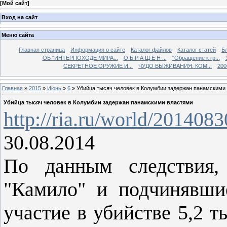
[
Мой сайт
]
Вход на сайт
Меню сайта
Главная страница
Информация о сайте
Каталог файлов
Каталог статей
Б
ОБ “ИНТЕРПОХОДЕ МИРА...
О Б Р А Щ Е Н ...
"Обращение к гр...
СЕКРЕТНОЕ ОРУЖИЕ И...
ЧУДО ВЫЖИВАНИЯ: КОМ...
200
Главная
»
2015
»
Июнь
»
6
» Убийца тысяч человек в Колумбии задержан панамскими
Убийца тысяч человек в Колумбии задержан панамскими властями
http://ria.ru/world/20140
30.08.2014
По данным следствия
"Камило" и подчинявш
участие в убийстве 5,2 т