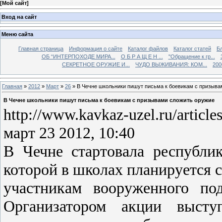
[
Мой сайт
]
Вход на сайт
Меню сайта
Главная страница
Информация о сайте
Каталог файлов
Каталог статей
Б
ОБ “ИНТЕРПОХОДЕ МИРА...
О Б Р А Щ Е Н ...
"Обращение к гр...
СЕКРЕТНОЕ ОРУЖИЕ И...
ЧУДО ВЫЖИВАНИЯ: КОМ...
200
Главная
»
2012
»
Март
»
26
» В Чечне школьники пишут письма к боевикам с призыва
В Чечне школьники пишут письма к боевикам с призывами сложить оружие
http://www.kavkaz-uzel.ru/article
март 23 2012, 10:40
В Чечне стартовала республи
которой в школах планируется 
участникам вооруженного по
Организатором акции выст