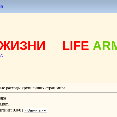
SS
ЖИЗНИ
LIFE
AR
од
ые расходы крупнейших стран мира
ира
8.html
ейтинг
: 0.0/0 |