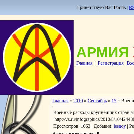
Приветствую Вас
Гость
|
R
АРМИЯ
Главная
|
|
Регистрация
|
Вх
Главная
»
2010
»
Сентябрь
»
15
» Военн
Военные расходы крупнейших стран м
http://vz.ru/infographics/2010/8/10/42448
Просмотров
: 1063 |
Добавил
:
lesnoy
|
Р
Всего комментариев
:
0