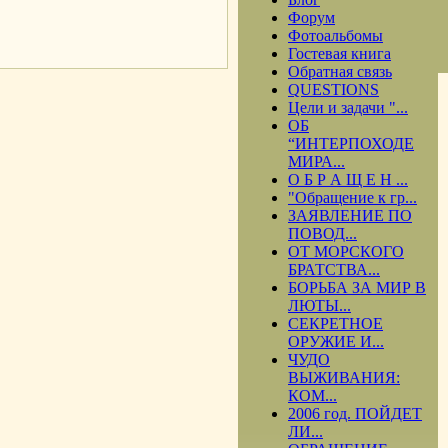
Форум
.
Фотоальбомы
Гостевая книга
Обратная связь
QUESTIONS
Цели и задачи "...
ОБ
“ИНТЕРПОХОДЕ
МИРА...
О Б Р А Щ Е Н ...
"Обращение к гр...
ЗАЯВЛЕНИЕ ПО
ПОВОД...
ОТ МОРСКОГО
БРАТСТВА...
БОРЬБА ЗА МИР В
ЛЮТЫ...
СЕКРЕТНОЕ
ОРУЖИЕ И...
ЧУДО
ВЫЖИВАНИЯ:
КОМ...
2006 год. ПОЙДЕТ
ЛИ...