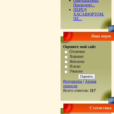
ОБРАЩЕНИЕ
Президент...
ПЕРЕД
ХАСАВЮРТОМ.
ПЕ...
Наш опрос
Оцените мой сайт
Отлично
Хорошо
Неплохо
Плохо
Ужасно
Результаты
|
Архив
опросов
Всего ответов:
117
Статистика