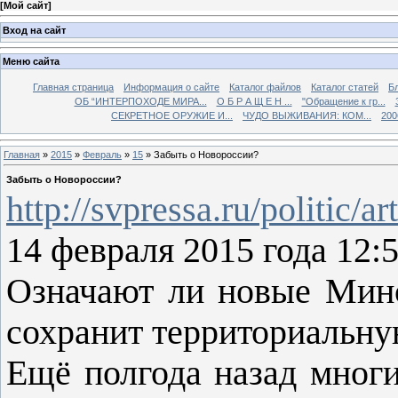
[
Мой сайт
]
Вход на сайт
Меню сайта
Главная страница
Информация о сайте
Каталог файлов
Каталог статей
Б
ОБ “ИНТЕРПОХОДЕ МИРА...
О Б Р А Щ Е Н ...
"Обращение к гр...
СЕКРЕТНОЕ ОРУЖИЕ И...
ЧУДО ВЫЖИВАНИЯ: КОМ...
200
Главная
»
2015
»
Февраль
»
15
» Забыть о Новороссии?
Забыть о Новороссии?
http://svpressa.ru/politic/a
14 февраля 2015 года 12:
Означают ли новые Минс
сохранит территориальну
Ещё полгода назад многи