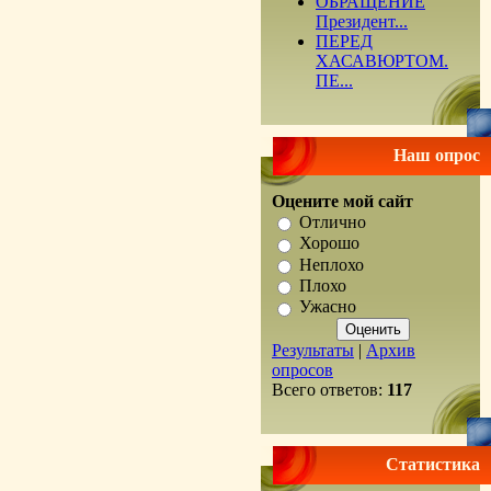
ОБРАЩЕНИЕ
Президент...
ПЕРЕД
ХАСАВЮРТОМ.
ПЕ...
Наш опрос
Оцените мой сайт
Отлично
Хорошо
Неплохо
Плохо
Ужасно
Результаты
|
Архив
опросов
Всего ответов:
117
Статистика