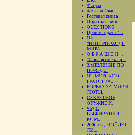
Форум
Фотоальбомы
Гостевая книга
Обратная связь
QUESTIONS
Цели и задачи "...
ОБ
“ИНТЕРПОХОДЕ
МИРА...
О Б Р А Щ Е Н ...
"Обращение к гр...
ЗАЯВЛЕНИЕ ПО
ПОВОД...
ОТ МОРСКОГО
БРАТСТВА...
БОРЬБА ЗА МИР В
ЛЮТЫ...
СЕКРЕТНОЕ
ОРУЖИЕ И...
ЧУДО
ВЫЖИВАНИЯ:
КОМ...
2006 год. ПОЙДЕТ
ЛИ...