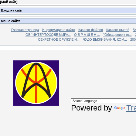
[
Мой сайт
]
Вход на сайт
Меню сайта
Главная страница
Информация о сайте
Каталог файлов
Каталог статей
Б
ОБ “ИНТЕРПОХОДЕ МИРА...
О Б Р А Щ Е Н ...
"Обращение к гр...
СЕКРЕТНОЕ ОРУЖИЕ И...
ЧУДО ВЫЖИВАНИЯ: КОМ...
200
Powered by
Tr
АРМИЯ