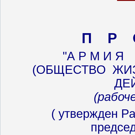
П Р 
"А Р М И Я 
(ОБЩЕСТВО ЖИ
ДЕ
(рабоч
( утвержден Р
предсе