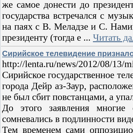
же самое донести до президента
государства встречался с музы
на паях с В. Меладзе и С. На
президенту (тогда е
...
Читать д
Сирийское телевидение признало
http://lenta.ru/news/2012/08/13/
Сирийское государственное тел
города Дейр аз-Заур, расположе
не был сбит повстанцами, а упа
До этого заявления многие
сомневались в подлинности виде
Тем временем сами оппозицио