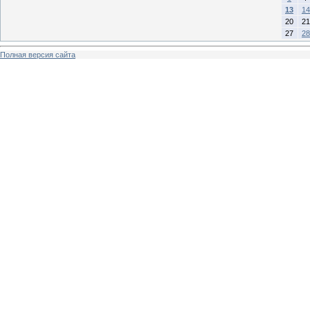
13
14
20
21
27
28
Полная версия сайта