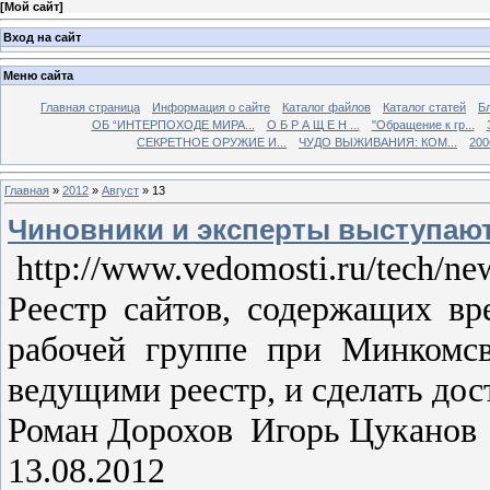
[
Мой сайт
]
Вход на сайт
Меню сайта
Главная страница
Информация о сайте
Каталог файлов
Каталог статей
Б
ОБ “ИНТЕРПОХОДЕ МИРА...
О Б Р А Щ Е Н ...
"Обращение к гр...
СЕКРЕТНОЕ ОРУЖИЕ И...
ЧУДО ВЫЖИВАНИЯ: КОМ...
200
Главная
»
2012
»
Август
»
13
Чиновники и эксперты выступают 
http://www.vedomosti.ru/tech/ne
Реестр сайтов, содержащих в
рабочей группе при Минкомсв
ведущими реестр, и сделать дос
Роман Дорохов Игорь Цуканов 
13.08.2012