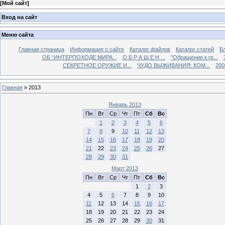
[
Мой сайт
]
Вход на сайт
Меню сайта
Главная страница
Информация о сайте
Каталог файлов
Каталог статей
Б
ОБ “ИНТЕРПОХОДЕ МИРА...
О Б Р А Щ Е Н ...
"Обращение к гр...
СЕКРЕТНОЕ ОРУЖИЕ И...
ЧУДО ВЫЖИВАНИЯ: КОМ...
200
Главная
»
2013
Январь 2013
Пн
Вт
Ср
Чт
Пт
Сб
Вс
1
2
3
4
5
6
7
8
9
10
11
12
13
14
15
16
17
18
19
20
21
22
23
24
25
26
27
28
29
30
31
Март 2013
Пн
Вт
Ср
Чт
Пт
Сб
Вс
1
2
3
4
5
6
7
8
9
10
11
12
13
14
15
16
17
18
19
20
21
22
23
24
25
26
27
28
29
30
31