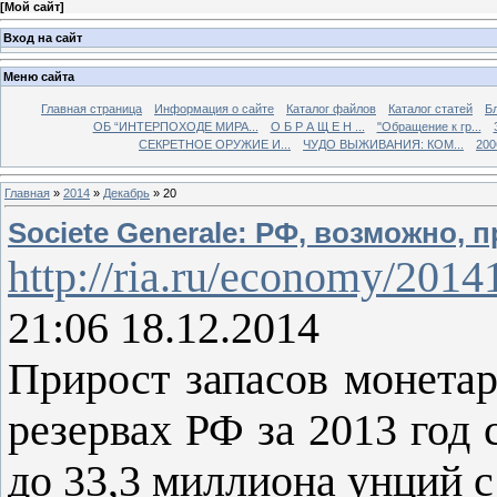
[
Мой сайт
]
Вход на сайт
Меню сайта
Главная страница
Информация о сайте
Каталог файлов
Каталог статей
Б
ОБ “ИНТЕРПОХОДЕ МИРА...
О Б Р А Щ Е Н ...
"Обращение к гр...
СЕКРЕТНОЕ ОРУЖИЕ И...
ЧУДО ВЫЖИВАНИЯ: КОМ...
200
Главная
»
2014
»
Декабрь
»
20
Societe Generale: РФ, возможно, 
http://ria.ru/economy/201
21:06 18.12.2014
Прирост запасов монета
резервах РФ за 2013 год 
до 33,3 миллиона унций с