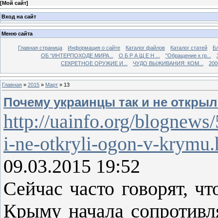
[
Мой сайт
]
Вход на сайт
Меню сайта
Главная страница
Информация о сайте
Каталог файлов
Каталог статей
Б
ОБ “ИНТЕРПОХОДЕ МИРА...
О Б Р А Щ Е Н ...
"Обращение к гр...
СЕКРЕТНОЕ ОРУЖИЕ И...
ЧУДО ВЫЖИВАНИЯ: КОМ...
200
Главная
»
2015
»
Март
»
13
Почему украинцы так и не откры
http://uainfo.org/blognew
i-ne-otkryli-ogon-v-krymu.
09.03.2015 19:52
Сейчас часто говорят, чт
Крыму начала сопротивля