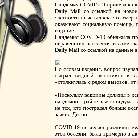
Пандемия COVID-19 привела к ещ
Daily Mail со ссылкой на новое 
частности выяснилось, что смерт
оказывают социальную помощь, г
издание.
Пандемия COVID-19 обнажила про
неравенство населения и даже ск
Daily Mail со ссылкой на данные 
По словам издания, вопрос изучалс
сыграл видный экономист и ла
«столкнулась с рядом вызовов, от
«Поскольку вакцины должны в како
пандемии, крайне важно подумать 
на тех, кто пострадал больше все
заявил Дитон.
COVID-19 не делает различий ме
этой болезни, была примерно в д