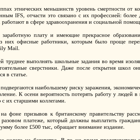
руппах этнических меньшинств уровень смертности от к
нным IFS, отчасти это связано с их профессией: более
 работают в сфере здравоохранения и социальной помощ
заработную плату и имеющие прекрасное образовани
из них офисные работники, которым было проще пере
ly Mail.
мей труднее выполнять школьные задания во время изол
стоятельные сверстники. Даже после открытия школ о
я в статье.
 подвергаются наибольшему риску заражения, экономиче
ление. К осени вероятность потерять работу у людей в 
ю с их старшими коллегами.
на фоне призывов к британскому правительству рассм
 о разовом платеже, который должны выплатить граждан
сумму более £500 тыс, обращает внимание издание.