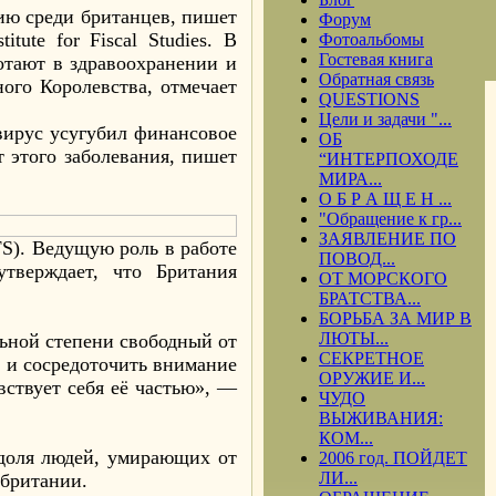
ию среди британцев, пишет
Форум
tute for Fiscal Studies. В
Фотоальбомы
Гостевая книга
отают в здравоохранении и
Обратная связь
ого Королевства, отмечает
QUESTIONS
Цели и задачи "...
ирус усугубил финансовое
ОБ
 этого заболевания, пишет
“ИНТЕРПОХОДЕ
МИРА...
О Б Р А Щ Е Н ...
"Обращение к гр...
ЗАЯВЛЕНИЕ ПО
IFS). Ведущую роль в работе
ПОВОД...
тверждает, что Британия
ОТ МОРСКОГО
БРАТСТВА...
БОРЬБА ЗА МИР В
ЛЮТЫ...
льной степени свободный от
СЕКРЕТНОЕ
, и сосредоточить внимание
ОРУЖИЕ И...
вствует себя её частью», —
ЧУДО
ВЫЖИВАНИЯ:
КОМ...
 доля людей, умирающих от
2006 год. ПОЙДЕТ
ЛИ...
обритании.