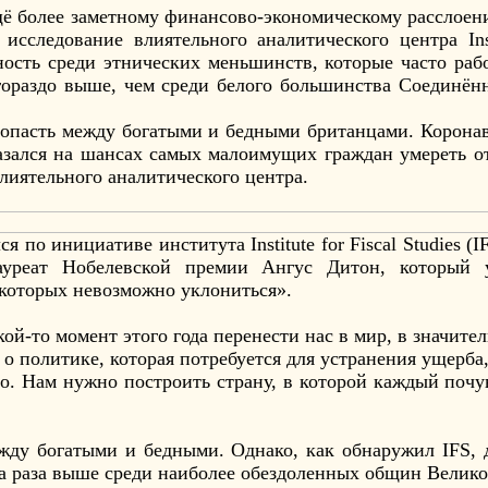
ё более заметному финансово-экономическому расслоен
исследование влиятельного аналитического центра Insti
ность среди этнических меньшинств, которые часто раб
ораздо выше, чем среди белого большинства Соединённ
пасть между богатыми и бедными британцами. Коронав
азался на шансах самых малоимущих граждан умереть от
влиятельного аналитического центра.
я по инициативе института Institute for Fiscal Studies (
уреат Нобелевской премии Ангус Дитон, который у
 которых невозможно уклониться».
й-то момент этого года перенести нас в мир, в значите
о политике, которая потребуется для устранения ущерба
го. Нам нужно построить страну, в которой каждый почу
жду богатыми и бедными. Однако, как обнаружил IFS,
ва раза выше среди наиболее обездоленных общин Велик