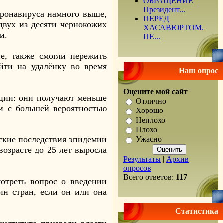
ОБРАЩЕНИЕ
Президент...
оронавируса намного выше,
ПЕРЕД
 двух из десяти чернокожих
ХАСАВЮРТОМ.
и.
ПЕ...
е, также смогли пережить
йти на удалёнку во время
Наш опрос
Оцените мой сайт
яции: они получают меньше
Отлично
ни с большей вероятностью
Хорошо
Неплохо
Плохо
ские последствия эпидемии
Ужасно
возрасте до 25 лет выросла
Результаты
|
Архив
опросов
Всего ответов:
117
отреть вопрос о введении
ин стран, если он или она
Статистика