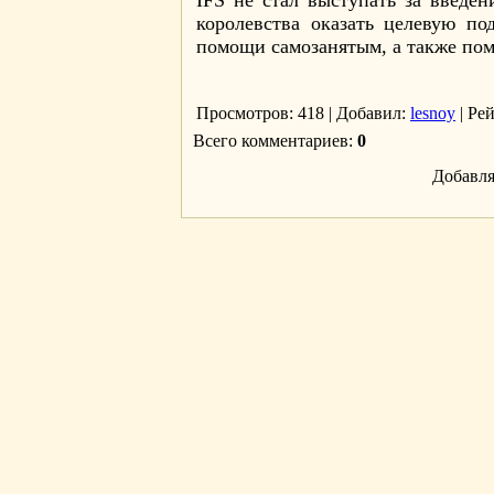
IFS не стал выступать за введен
королевства оказать целевую п
помощи самозанятым, а также пом
Просмотров
: 418 |
Добавил
:
lesnoy
|
Ре
Всего комментариев
:
0
Добавля