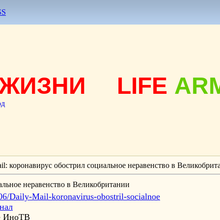
SS
ЖИЗНИ
LIFE
AR
од
ail: коронавирус обострил социальное неравенство в Великобрит
иальное неравенство в Великобритании
-06/Daily-Mail-koronavirus-obostril-socialnoe
нал
зе ИноТВ