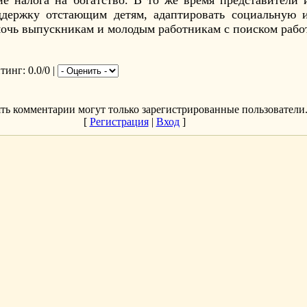
ие налога на богатство. В то же время представители 
оддержку отстающим детям, адаптировать социальную 
очь выпускникам и молодым работникам с поиском работы
йтинг
: 0.0/0 |
ть комментарии могут только зарегистрированные пользователи
[
Регистрация
|
Вход
]