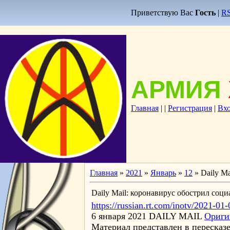
Приветствую Вас
Гость
|
R
АРМИЯ
Главная
|
|
Регистрация
|
Вх
Главная
»
2021
»
Январь
»
12
» Daily M
Daily Mail: коронавирус обострил соц
https://russian.rt.com/inotv/2021-01
6 января 2021 DAILY MAIL
Ориги
Материал представлен в переска