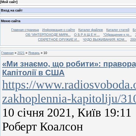
[
Мой сайт
]
Вход на сайт
Меню сайта
Главная страница
Информация о сайте
Каталог файлов
Каталог статей
Б
ОБ “ИНТЕРПОХОДЕ МИРА...
О Б Р А Щ Е Н ...
"Обращение к гр...
СЕКРЕТНОЕ ОРУЖИЕ И...
ЧУДО ВЫЖИВАНИЯ: КОМ...
200
Главная
»
2021
»
Январь
»
10
«Ми знаємо, що робити»: правора
Капітолії в США
https://www.radiosvoboda.o
zakhoplennia-kapitoliju/3
10 січня 2021, Київ 19:11
Роберт Коалсон