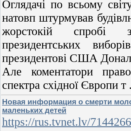
Оглядачі по всьому світ
натовп штурмував будівл
жорстокій спробі з
президентських вибор
президентові США Дональ
Але коментатори право
спектра східної Європи т
Новая информация о смерти моло
маленьких детей
https://rus.tvnet.lv/71442