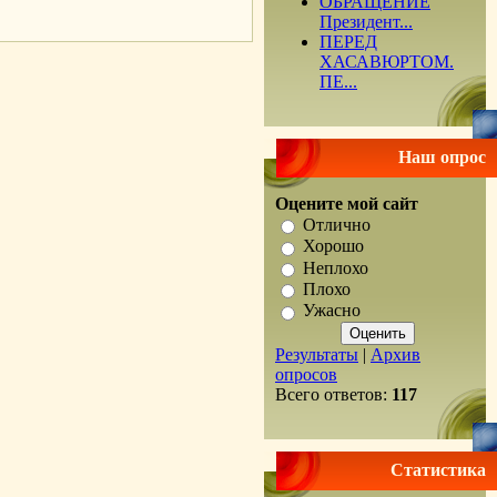
ОБРАЩЕНИЕ
Президент...
ПЕРЕД
ХАСАВЮРТОМ.
ПЕ...
Наш опрос
Оцените мой сайт
Отлично
Хорошо
Неплохо
Плохо
Ужасно
Результаты
|
Архив
опросов
Всего ответов:
117
Статистика