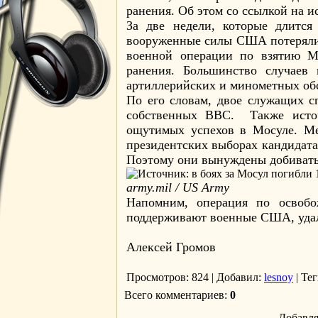
ранения. Об этом со ссылкой на 
За две недели, которые длитс
вооруженные силы США потеряли 
военной операции по взятию М
ранения. Большинство случаев
артиллерийских и минометных об
По его словам, двое служащих с
собственных ВВС. Также источ
ощутимых успехов в Мосуле. М
президентских выборах кандидат
Поэтому они вынуждены добивать
army.mil / US Army
Напомним, операция по освобо
поддерживают военные США, удало
Алексей Громов
Просмотров
: 824 |
Добавил
:
lesnoy
|
Тег
Всего комментариев
:
0
Добавля