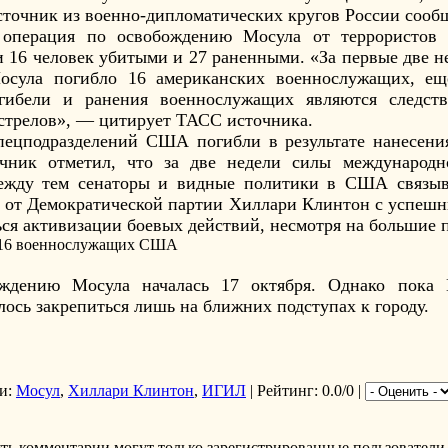
источник из военно-дипломатических кругов России соо
я операция по освобождению Мосула от террористов
16 человек убитыми и 27 раненными. «За первые две н
осула погибло 16 американских военнослужащих, ещ
 гибели и ранения военнослужащих являются следств
стрелов», — цитирует ТАСС источника.
пецподразделений США погибли в результате нанесени
ник отметил, что за две недели силы международн
ежду тем сенаторы и видные политики в США связыв
а от Демократической партии Хиллари Клинтон с успеш
ся активизации боевых действий, несмотря на большие
ждению Мосула началась 17 октября. Однако пока 
сь закрепиться лишь на ближних подступах к городу.
и
:
Мосул
,
Хиллари Клинтон
,
ИГИЛ
|
Рейтинг
: 0.0/0 |
ть комментарии могут только зарегистрированные пользователи