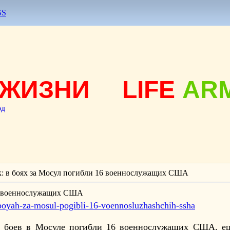
SS
ЖИЗНИ
LIFE
AR
од
: в боях за Мосул погибли 16 военнослужащих США
16 военнослужащих США
v-boyah-za-mosul-pogibli-16-voennosluzhashchih-ssha
ли боев в Мосуле погибли 16 военнослужащих США, е