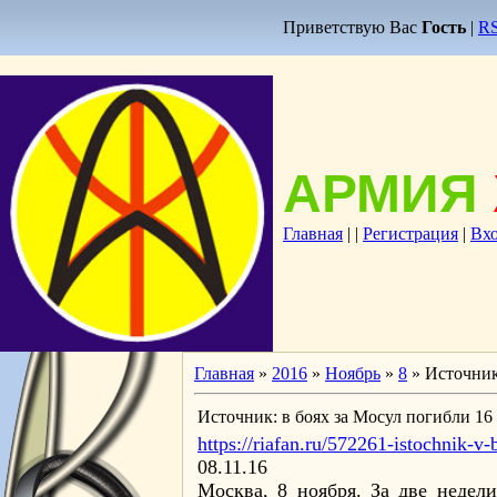
Приветствую Вас
Гость
|
R
АРМИЯ
Главная
|
|
Регистрация
|
Вх
Главная
»
2016
»
Ноябрь
»
8
» Источник
Источник: в боях за Мосул погибли 
https://riafan.ru/572261-istochnik-
08.11.16
Москва, 8 ноября. За две неде