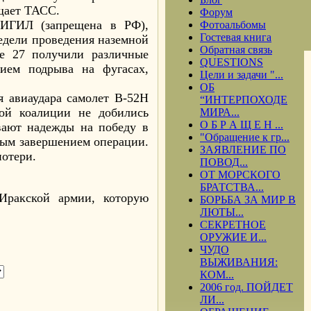
бщает ТАСС.
Форум
 ИГИЛ (запрещена в РФ),
Фотоальбомы
Гостевая книга
едели проведения наземной
Обратная связь
е 27 получили различные
QUESTIONS
ием подрыва на фугасах,
Цели и задачи "...
ОБ
я авиаудара самолет B-52H
“ИНТЕРПОХОДЕ
ой коалиции не добились
МИРА...
О Б Р А Щ Е Н ...
ают надежды на победу в
"Обращение к гр...
ным завершением операции.
ЗАЯВЛЕНИЕ ПО
 потери.
ПОВОД...
ОТ МОРСКОГО
БРАТСТВА...
Иракской армии, которую
БОРЬБА ЗА МИР В
ЛЮТЫ...
СЕКРЕТНОЕ
ОРУЖИЕ И...
ЧУДО
ВЫЖИВАНИЯ:
КОМ...
2006 год. ПОЙДЕТ
ЛИ...
.