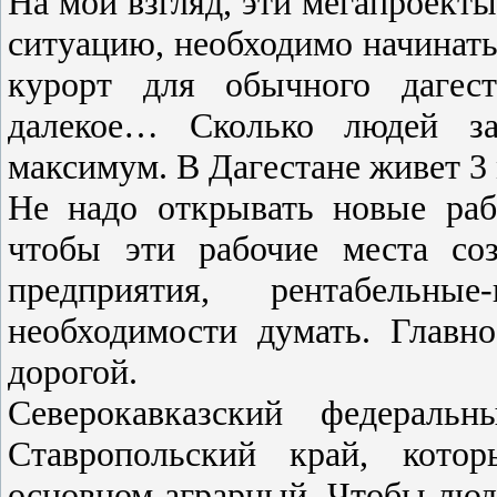
На мой взгляд, эти мегапроект
ситуацию, необходимо начинат
курорт для обычного дагес
далекое… Сколько людей з
максимум. В Дагестане живет 3 
Не надо открывать новые рабо
чтобы эти рабочие места со
предприятия, рентабельн
необходимости думать. Главн
дорогой.
Северокавказский федерал
Ставропольский край, кото
основном аграрный. Чтобы люд