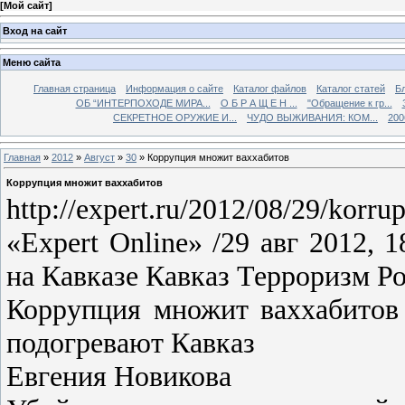
[
Мой сайт
]
Вход на сайт
Меню сайта
Главная страница
Информация о сайте
Каталог файлов
Каталог статей
Б
ОБ “ИНТЕРПОХОДЕ МИРА...
О Б Р А Щ Е Н ...
"Обращение к гр...
СЕКРЕТНОЕ ОРУЖИЕ И...
ЧУДО ВЫЖИВАНИЯ: КОМ...
200
Главная
»
2012
»
Август
»
30
» Коррупция множит ваххабитов
Коррупция множит ваххабитов
http://expert.ru/2012/08/29/korru
«Expert Online» /29 авг 2012,
на Кавказе Кавказ Терроризм 
Коррупция множит ваххабито
подогревают Кавказ
Евгения Новикова