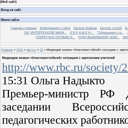
[
Мой сайт
]
Вход на сайт
Меню сайта
Главная страница
Информация о сайте
Каталог файлов
Каталог статей
Б
ОБ “ИНТЕРПОХОДЕ МИРА...
О Б Р А Щ Е Н ...
"Обращение к гр...
СЕКРЕТНОЕ ОРУЖИЕ И...
ЧУДО ВЫЖИВАНИЯ: КОМ...
200
Главная
»
2016
»
Август
»
21
» Медведев назвал «благопристойной» ситуацию с зарп
Медведев назвал «благопристойной» ситуацию с зарплатами учителей
http://www.rbc.ru/societ
15:31 Ольга Надыкто
Премьер-министр РФ 
заседании Всероссий
педагогических работник