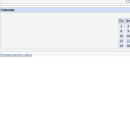
[
Р
Calendar
Пн
Вт
1
2
8
9
15
16
22
23
29
30
Полная версия сайта