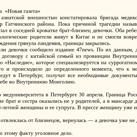
а «Новая газета»
азиатской внешностью констатировала бригада медико
р Гатчинского района. Пока причиной трагедии назы
пал в соседней кроватке брат-близнец девочки. Оба реб
ологические родители живут в Китае и не смогли вовре
ождения грянула пандемия, границы закрылись.
ели девочки сообщило издание 47news. По их данным,
о договору с китайской семьей из провинции Внутрен
во «Наследие», которое специализируется на суррогатно
это и происходило до определенного момента, что к 
едут в Петербург, получат все необходимые документы
 себе во Внутреннюю Монголию.
 медуниверситета в Петербурге 30 апреля. Граница Рос
е брат и сестра оказались не у родителей, а в мансарде 
8-летней женщины и ее супруга. В прессе женщину уже н
» отвлеклась от близнецов, вернулась — а девочка уже не
о этому факту уголовное дело.