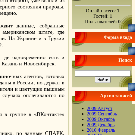
ести второго, уже вышли из
верного состояния природы.
Онлайн всего:
1
рещено.
Гостей:
1
Пользователей:
0
водит данные, собранные
 американском штате, где
Форма входа
ячи. На Украине и в Грузии
О.
 где одновременно есть и
Поиск
, Казань и Новосибирск.
диночных агентов, готовых
даны в России, но держат в
одители и цветущие пышным
 случаях оплачиваются по
Архив записей
2009 Август
я в группе в «ВКонтакте»
2009 Сентябрь
2009 Октябрь
2009 Декабрь
2010 Февраль
Однако, по данным СПАРК,