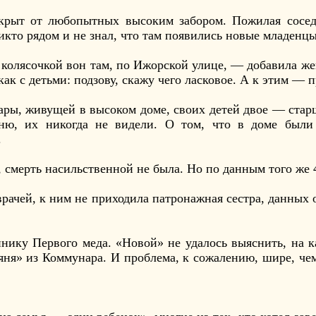
крыт от любопытных высоким забором. Пожилая сосед
икто рядом и не знал, что там появились новые младенцы
с колясочкой вон там, по Ижорской улице, — добавила ж
ак с детьми: подзову, скажу чего ласковое. А к этим — 
пары, живущей в высоком доме, своих детей двое — стар
йню, их никогда не видели. О том, что в доме были
.
о, смерть насильственной не была. Но по данным того же 
врачей, к ним не приходила патронажная сестра, данных 
инику Первого меда. «Новой» не удалось выяснить, на 
няня» из Коммунара. И проблема, к сожалению, шире, че