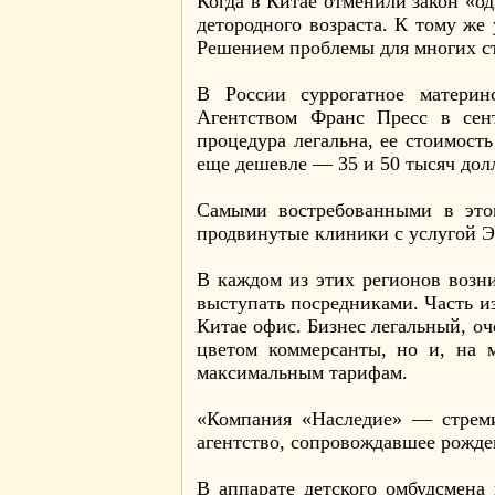
Когда в Китае отменили закон «од
детородного возраста. К тому же
Решением проблемы для многих ст
В России суррогатное материн
Агентством Франс Пресс в сент
процедура легальна, ее стоимост
еще дешевле — 35 и 50 тысяч дол
Самыми востребованными в этом
продвинутые клиники с услугой Э
В каждом из этих регионов возн
выступать посредниками. Часть и
Китае офис. Бизнес легальный, о
цветом коммерсанты, но и, на 
максимальным тарифам.
«Компания «Наследие» — стреми
агентство, сопровождавшее рожде
В аппарате детского омбудсмена