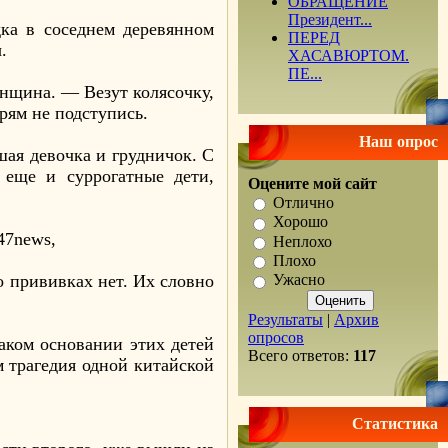
ОБРАЩЕНИЕ
Президент...
ка в соседнем деревянном
ПЕРЕД
.
ХАСАВЮРТОМ.
ПЕ...
енщина. — Везут колясочку,
прям не подступись.
Наш опрос
шая девочка и грудничок. С
 еще и суррогатные дети,
Оцените мой сайт
Отлично
Хорошо
47news,
Неплохо
Плохо
о прививках нет. Их словно
Ужасно
Результаты
|
Архив
опросов
каком основании этих детей
Всего ответов:
117
м трагедия одной китайской
Статистика