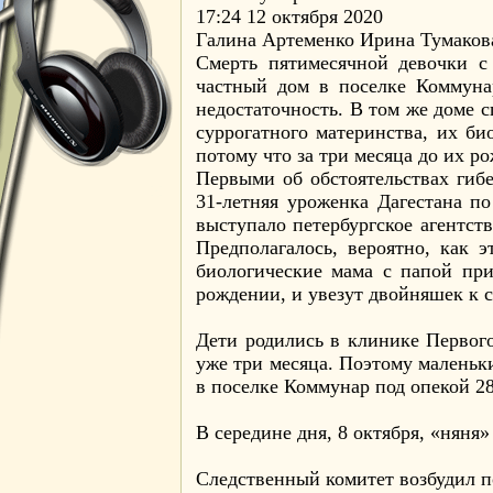
17:24 12 октября 2020
Галина Артеменко Ирина Тумаков
Смерть пятимесячной девочки с 
частный дом в поселке Коммуна
недостаточность. В том же доме с
суррогатного материнства, их би
потому что за три месяца до их р
Первыми об обстоятельствах гиб
31-летняя уроженка Дагестана п
выступало петербургское агентст
Предполагалось, вероятно, как 
биологические мама с папой при
рождении, и увезут двойняшек к
Дети родились в клинике Первого
уже три месяца. Поэтому маленьки
в поселке Коммунар под опекой 2
В середине дня, 8 октября, «няня
Следственный комитет возбудил п