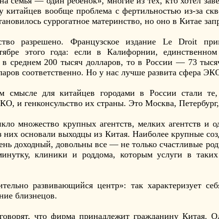
на семья — один ребенок», многие из тех, кто хотел зав
 у китайцев вообще проблема с фертильностью из-за ск
ановилось суррогатное материнство, но оно в Китае зап
ство разрешено. Французское издание Le Droit при
ябре этого года: если в Калифорнии, единственном
ь в среднем 200 тысяч долларов, то в России — 73 тыс
ларов соответственно. Но у нас лучше развита сфера ЭК
 смысле для китайцев городами в России стали те,
КО, и генконсульство их страны. Это Москва, Петербург
икло множество крупных агентств, мелких агентств и о
з них основали выходцы из Китая. Наиболее крупные соз
чень доходный, довольны все — не только счастливые р
минутку, клиники и роддома, которым услуги в таких
тельно развивающийся центр»: так характеризует себ
ние близнецов.
 говорят, что фирма принадлежит гражданину Китая. 