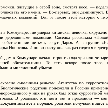
рмочки, живущие в серой зоне, смотрят косо, — подел
бликовать его имени. — Во-первых, они демпингуют. Во
ядочных компаний. Вот и после этой истории с гиб
й в Коммунаре, где умерла китайская девочка, окружен
ми деревянными домиками. Соседка рассказала «Ново
собственными детьми, зовут Дарья. А в группе «На
рья Ионосова. И по возрасту она как раз годится в доче
й дом в Коммунаре начали строить года три или четыре
ней обитательницы. То есть вскоре после того, 
ибыли и миллионный убыток.
екрасно смазанным рельсам. Агентства по суррогатно
Биологические родители приезжали в Россию примерно
оворожденного у них на руках был отказ суррогатной ма
дителям. В роддомах эти дети так и проходили — ка
 документами все в порядке, родители получали в загсе 