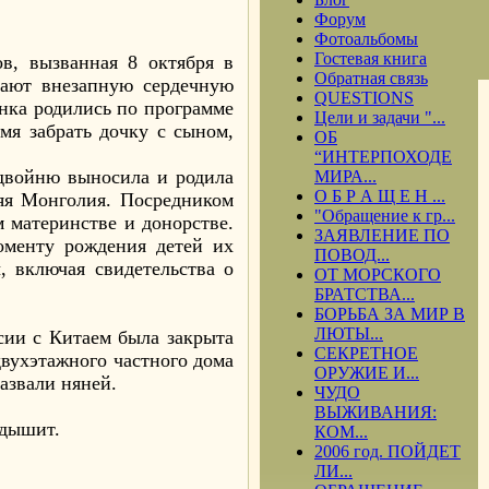
Форум
Фотоальбомы
Гостевая книга
в, вызванная 8 октября в
Обратная связь
вают внезапную сердечную
QUESTIONS
енка родились по программе
Цели и задачи "...
мя забрать дочку с сыном,
ОБ
“ИНТЕРПОХОДЕ
 двойню выносила и родила
МИРА...
О Б Р А Щ Е Н ...
няя Монголия. Посредником
"Обращение к гр...
м материнстве и донорстве.
ЗАЯВЛЕНИЕ ПО
моменту рождения детей их
ПОВОД...
, включая свидетельства о
ОТ МОРСКОГО
БРАТСТВА...
БОРЬБА ЗА МИР В
ЛЮТЫ...
сии с Китаем была закрыта
СЕКРЕТНОЕ
двухэтажного частного дома
ОРУЖИЕ И...
азвали няней.
ЧУДО
ВЫЖИВАНИЯ:
 дышит.
КОМ...
2006 год. ПОЙДЕТ
ЛИ...