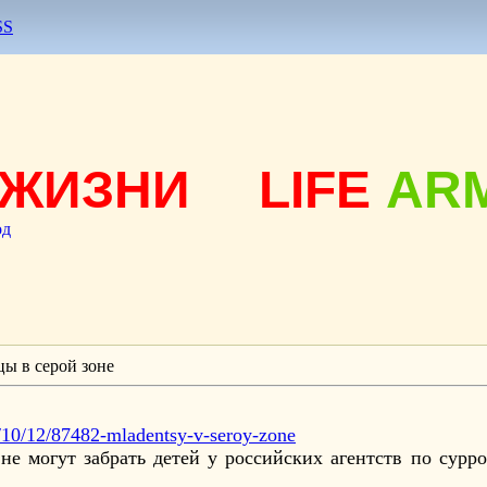
SS
ЖИЗНИ
LIFE
AR
од
ы в серой зоне
20/10/12/87482-mladentsy-v-seroy-zone
не могут забрать детей у российских агентств по сурр