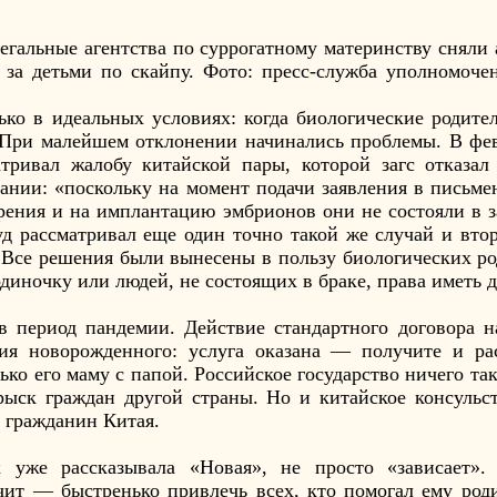
егальные агентства по суррогатному материнству сняли 
т за детьми по скайпу. Фото: пресс-служба уполномоче
ько в идеальных условиях: когда биологические родите
. При малейшем отклонении начинались проблемы. В фе
тривал жалобу китайской пары, которой загс отказал
вании: «поскольку на момент подачи заявления в письм
рения и на имплантацию эмбрионов они не состояли в з
уд рассматривал еще один точно такой же случай и вто
 Все решения были вынесены в пользу биологических ро
одиночку или людей, не состоящих в браке, права иметь д
 период пандемии. Действие стандартного договора н
ния новорожденного: услуга оказана — получите и ра
лько его маму с папой. Российское государство ничего та
рыск граждан другой страны. Но и китайское консульс
е гражданин Китая.
к уже рассказывала «Новая», не просто «зависает»
ачит — быстренько привлечь всех, кто помогал ему роди