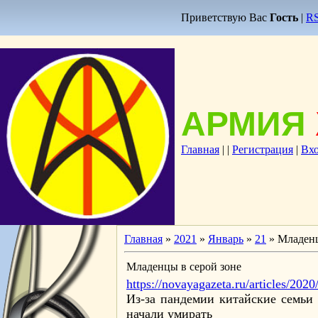
Приветствую Вас
Гость
|
R
АРМИЯ
Главная
|
|
Регистрация
|
Вх
Главная
»
2021
»
Январь
»
21
» Младенц
Младенцы в серой зоне
https://novayagazeta.ru/articles/20
Из-за пандемии китайские семьи 
начали умирать