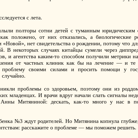
следуется с лета.
плыли полторы сотни детей с туманным юридическим с
как положено, от них отказались, а биологические р
 «Новой», нет свидетельства о рождении, потому что дл
ей. В некоторых случаях китайцы сумели через диппред
в, и агентства каким-то способом получили метрики на
шения от частных клиник как бы на лечение — и те 
 проблему своими силами и просить помощи у госу
 случайно.
никли проблемы со здоровьем, поэтому они из роддом
ких младенцах. И врачи вдруг начали слать сигналы нед
 Анны Митяниной: дескать, как-то много у нас в п
ебенка №3 ждут родителей. Но Митянина копнула глубже
гентствам: расскажите о проблеме — мы поможем решить.