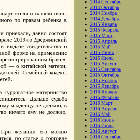
2014 Сентябрь
2014 Октябрь
апарт-отели и наняли нянь,
2014 Ноябрь
2014 Декабрь
нного по правам ребенка в
2015 Январь
2015 Февраль
ли приехали, давно состоят
2015 Март
врале 2019-го Дзержинский
2015 Апрель
 в выдаче свидетельства о
2015 Май
енной форме на применение
2015 Июнь
2015 Июль
арегистрированном браке».
2015 Август
рой — о китайской матери,
2015 Сентябрь
дителей. Семейный кодекс,
2015 Октябрь
етей.
2015 Ноябрь
2015 Декабрь
а суррогатное материнство
2016 Январь
2016 Февраль
спишитесь. Дальше судьба
2016 Март
кому младенцу не должно, в
2016 Апрель
тво ничего ему не должно,
2016 Май
2016 Июнь
2016 Июль
. При желании его можно
2016 Август
2016 Сентябрь
ться, по статье о торговле