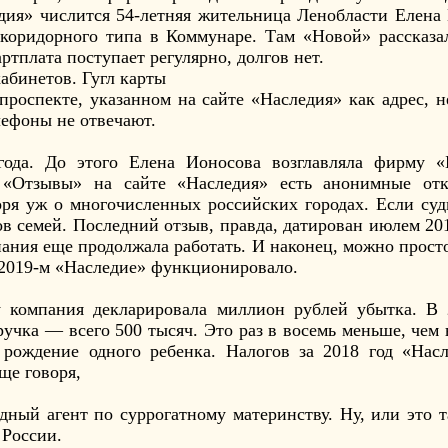
дия» числится 54-летняя жительница Ленобласти Елена
коридорного типа в Коммунаре. Там «Новой» рассказа
артплата поступает регулярно, долгов нет.
абинетов. Гугл карты
роспекте, указанном на сайте «Наследия» как адрес, н
лефоны не отвечают.
года. До этого Елена Ионосова возглавляла фирму «Б
е «Отзывы» на сайте «Наследия» есть анонимные отк
оря уж о многочисленных российских городах. Если суд
в семей. Последний отзыв, правда, датирован июлем 201
ания еще продолжала работать. И наконец, можно просто
в 2019-м «Наследие» функционировало.
компания декларировала миллион рублей убытка. В 
ручка — всего 500 тысяч. Это раз в восемь меньше, чем
 рождение одного ребенка. Налогов за 2018 год «Нас
ще говоря,
дный агент по суррогатному материнству. Ну, или это т
 России.