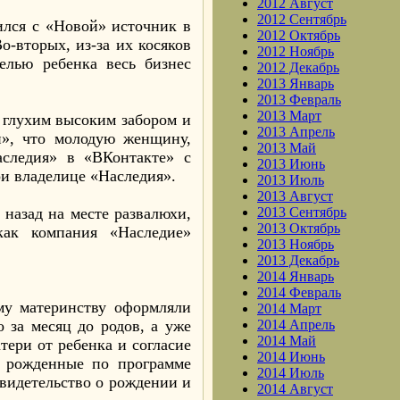
2012 Август
2012 Сентябрь
ился с «Новой» источник в
2012 Октябрь
-вторых, из-за их косяков
2012 Ноябрь
елью ребенка весь бизнес
2012 Декабрь
2013 Январь
2013 Февраль
2013 Март
о глухим высоким забором и
2013 Апрель
й», что молодую женщину,
2013 Май
следия» в «ВКонтакте» с
2013 Июнь
ри владелице «Наследия».
2013 Июль
2013 Август
 назад на месте развалюхи,
2013 Сентябрь
2013 Октябрь
как компания «Наследие»
2013 Ноябрь
2013 Декабрь
2014 Январь
2014 Февраль
му материнству оформляли
2014 Март
 за месяц до родов, а уже
2014 Апрель
2014 Май
тери от ребенка и согласие
2014 Июнь
к рожденные по программе
2014 Июль
свидетельство о рождении и
2014 Август