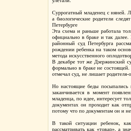
улетали.
Суррогатный младенец с няней. Л
а биологические родители следя
Петербурге
Эта схема и раньше работала тол
официально в браке и так далее
районный суд Петербурга рассма
рождении ребенка на таком осно
метода искусственного оплодотво
В декабре тот же Дзержинский с
формально в браке не состоящей.
отмечал суд, не лишает родителя-
Но настоящие беды посыпались в
заканчивается в момент появле
младенца, по идее, интересует то
документах он проходит как отп
потому что по документам он и н
В такой ситуации ребенок, ка
рассматривать как «товар», а зн