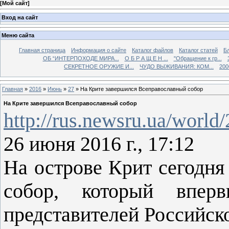
[
Мой сайт
]
Вход на сайт
Меню сайта
Главная страница
Информация о сайте
Каталог файлов
Каталог статей
Б
ОБ “ИНТЕРПОХОДЕ МИРА...
О Б Р А Щ Е Н ...
"Обращение к гр...
СЕКРЕТНОЕ ОРУЖИЕ И...
ЧУДО ВЫЖИВАНИЯ: КОМ...
200
Главная
»
2016
»
Июнь
»
27
» На Крите завершился Всеправославный собор
На Крите завершился Всеправославный собор
http://rus.newsru.ua/world
26 июня 2016 г., 17:12
На острове Крит сегодн
собор, который вперв
представителей Российск