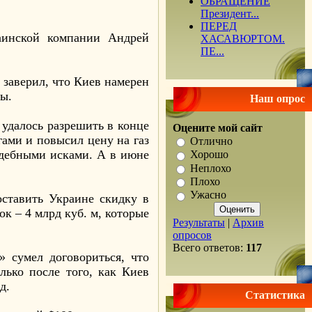
ОБРАЩЕНИЕ
Президент...
ПЕРЕД
аинской компании Андрей
ХАСАВЮРТОМ.
ПЕ...
заверил, что Киев намерен
цы.
Наш опрос
 удалось разрешить в конце
Оцените мой сайт
гами и повысил цену на газ
Отлично
судебными исками. А в июне
Хорошо
Неплохо
Плохо
Ужасно
оставить Украине скидку в
к – 4 млрд куб. м, которые
Результаты
|
Архив
опросов
Всего ответов:
117
» сумел договориться, что
лько после того, как Киев
д.
Статистика