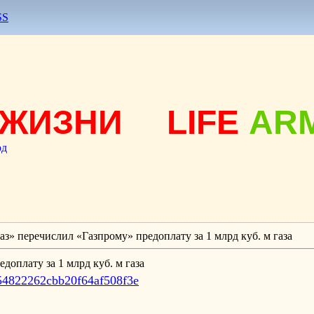
SS
ЖИЗНИ
LIFE
AR
од
з» перечислил «Газпрому» предоплату за 1 млрд куб. м газа
доплату за 1 млрд куб. м газа
14/54822262cbb20f64af508f3e