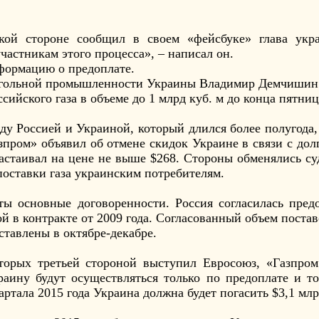
ской стороне сообщил в своем «фейсбуке» глава укр
участникам этого процесса», – написал он.
формацию о предоплате.
 угольной промышленности Украины Владимир Демчишин 
сийского газа в объеме до 1 млрд куб. м до конца пятни
у Россией и Украиной, который длился более полугода,
азпром» объявил об отмене скидок Украине в связи с дол
в настаивал на цене не выше $268. Стороны обменялись 
поставки газа украинским потребителям.
ты основные договоренности. Россия согласилась пред
й в контракте от 2009 года. Согласованный объем поставо
тавлены в октябре-декабре.
оторых третьей стороной выступил Евросоюз, «Газпром
раину будут осуществляться только по предоплате и то
вартала 2015 года Украина должна будет погасить $3,1 млр