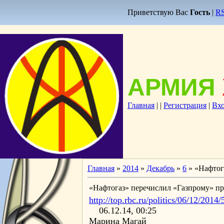
Приветствую Вас
Гость
|
R
АРМИЯ
Главная
|
|
Регистрация
|
Вх
Главная
»
2014
»
Декабрь
»
6
» «Нафтога
«Нафтогаз» перечислил «Газпрому» пре
http://top.rbc.ru/politics/06/12/20
06.12.14, 00:25
Марина Магай