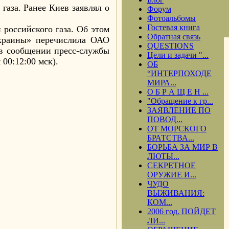
газа. Ранее Киев заявлял о
Форум
Фотоальбомы
Гостевая книга
 российского газа. Об этом
Обратная связь
Украины» перечислила ОАО
QUESTIONS
я в сообщении пресс-службы
Цели и задачи "...
00:12:00 мск).
ОБ
“ИНТЕРПОХОДЕ
МИРА...
О Б Р А Щ Е Н ...
"Обращение к гр...
ЗАЯВЛЕНИЕ ПО
ПОВОД...
ОТ МОРСКОГО
БРАТСТВА...
БОРЬБА ЗА МИР В
ЛЮТЫ...
СЕКРЕТНОЕ
ОРУЖИЕ И...
ЧУДО
ВЫЖИВАНИЯ:
КОМ...
2006 год. ПОЙДЕТ
ЛИ...