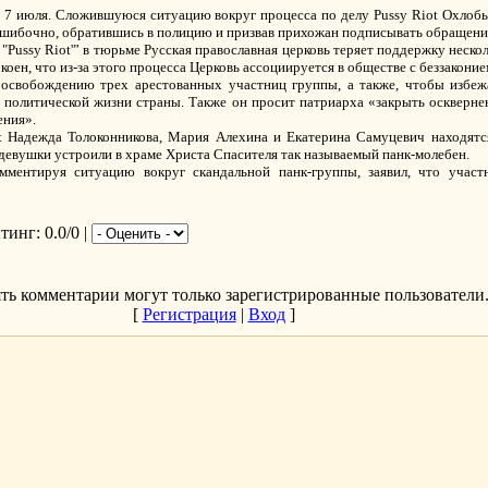
е 7 июля. Сложившуюся ситуацию вокруг процесса по делу Pussy Riot Охлобы
 ошибочно, обратившись в полицию и призвав прихожан подписывать обращени
ussy Riot'” в тюрьме Русская православная церковь теряет поддержку нескол
коен, что из-за этого процесса Церковь ассоциируется в обществе с беззаконие
 освобождению трех арестованных участниц группы, а также, чтобы избеж
 политической жизни страны. Также он просит патриарха «закрыть оскверне
ения».
t Надежда Толоконникова, Мария Алехина и Екатерина Самуцевич находятс
 девушки устроили в храме Христа Спасителя так называемый панк-молебен.
мментируя ситуацию вокруг скандальной панк-группы, заявил, что учас
йтинг
: 0.0/0 |
ть комментарии могут только зарегистрированные пользователи
[
Регистрация
|
Вход
]