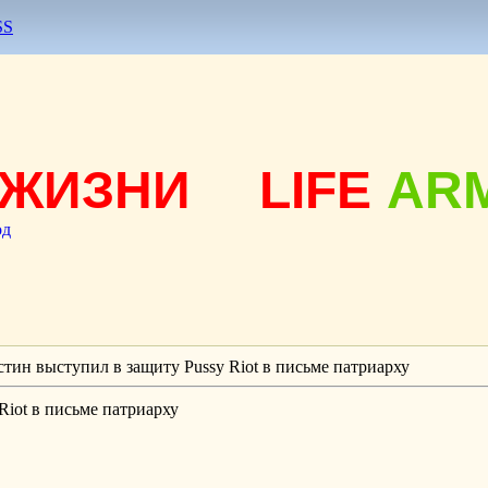
SS
ЖИЗНИ
LIFE
AR
од
тин выступил в защиту Pussy Riot в письме патриарху
iot в письме патриарху