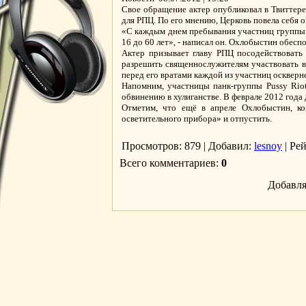
Свое обращение актер опубликовал в Твиттер
для РПЦ. По его мнению, Церковь повела себя
«С каждым днем пребывания участниц группы "P
16 до 60 лет», - написал он. Охлобыстин обеспо
Актер призывает главу РПЦ посодействовать
разрешить священнослужителям участвовать в
перед его вратами каждой из участниц оскверн
Напомним, участницы панк-группы Pussy Rio
обвинению в хулиганстве. В феврале 2012 года
Отметим, что ещё в апреле Охлобыстин, ко
осветительного прибора» и отпустить.
Просмотров
: 879 |
Добавил
:
lesnoy
|
Ре
Всего комментариев
:
0
Добавля