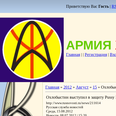
Приветствую Вас
Гость
|
R
АРМИЯ
Главная
|
|
Регистрация
|
Вх
Главная
»
2012
»
Август
»
15
» Охлобыс
Охлобыстин выступил в защиту Pussy R
http://www.rusnovosti.ru/news/211614
Русская служба новостей
Среда, 15.08.2012
Новости 08.07.2012 | 15:20