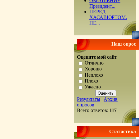
ОБРАЩЕНИЕ
Президент...
ПЕРЕД
ХАСАВЮРТОМ.
ПЕ...
Наш опрос
Оцените мой сайт
Отлично
Хорошо
Неплохо
Плохо
Ужасно
Результаты
|
Архив
опросов
Всего ответов:
117
Статистика