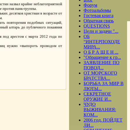
стин назвал крайне неблагоприятной
Форум
е против панк-группы.
Фотоальбомы
ьких десятков христиан в возрасте от
Гостевая книга
м.
Обратная связь
ать повторения подобных ситуаций,
QUESTIONS
нный алтарь до публичного покаяния
Цели и задачи "...
ОБ
я под арестом с марта 2012 года по
“ИНТЕРПОХОДЕ
тниц нужно «выпороть проводом от
МИРА...
О Б Р А Щ Е Н ...
"Обращение к гр...
ЗАЯВЛЕНИЕ ПО
ПОВОД...
ОТ МОРСКОГО
БРАТСТВА...
.
БОРЬБА ЗА МИР В
ЛЮТЫ...
СЕКРЕТНОЕ
ОРУЖИЕ И...
ЧУДО
ВЫЖИВАНИЯ:
КОМ...
2006 год. ПОЙДЕТ
ЛИ...