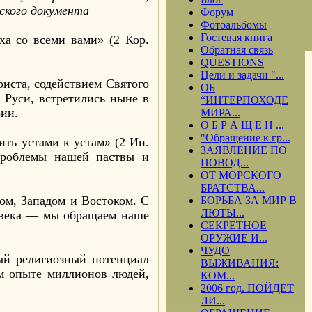
ского документа
Форум
Фотоальбомы
Гостевая книга
ха со всеми вами» (2 Кор.
Обратная связь
QUESTIONS
Цели и задачи "...
риста, содействием Святого
ОБ
 Руси, встретились ныне в
“ИНТЕРПОХОДЕ
рии.
МИРА...
О Б Р А Щ Е Н ...
"Обращение к гр...
ить устами к устам» (2 Ин.
ЗАЯВЛЕНИЕ ПО
проблемы нашей паствы и
ПОВОД...
ОТ МОРСКОГО
БРАТСТВА...
ом, Западом и Востоком. С
БОРЬБА ЗА МИР В
ЛЮТЫ...
 века — мы обращаем наше
СЕКРЕТНОЕ
ОРУЖИЕ И...
ЧУДО
ный религиозный потенциал
ВЫЖИВАНИЯ:
м опыте миллионов людей,
КОМ...
2006 год. ПОЙДЕТ
ЛИ...