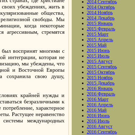
гих странах, где христиане
2014 Сентябрь
о своих убеждениях, жить в
2014 Октябрь
куляризованные общества,
2014 Ноябрь
2014 Декабрь
я религиозной свободы. Мы
2015 Январь
инации, когда некоторые
2015 Февраль
ся агрессивным, стремятся
2015 Март
2015 Апрель
2015 Май
, был воспринят многими с
2015 Июнь
2015 Июль
ой интеграции, которая не
2015 Август
лизацию, мы убеждены, что
2015 Сентябрь
адной и Восточной Европы
2015 Октябрь
па сохранила свою душу,
2015 Ноябрь
2015 Декабрь
2016 Январь
2016 Февраль
словиях крайней нужды и
2016 Март
оставаться безразличными к
2016 Апрель
е потребление, характерное
2016 Май
неты. Растущее неравенство
2016 Июнь
й системы международных
2016 Июль
2016 Август
2016 Сентябрь