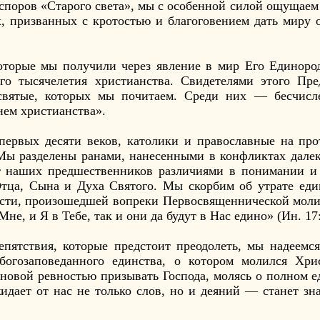
 споров «Старого света», мы с особенной силой ощущае
х, призванных с кротостью и благоговением дать миру 
 которые мы получили через явление в мир Его Единор
го тысячелетия христианства. Свидетелями этого Пре
святые, которых мы почитаем. Среди них — бесчисл
нем христианства».
первых десяти веков, католики и православные на пр
ы разделены ранами, нанесенными в конфликтах далек
т наших предшественников различиями в понимании и
тца, Сына и Духа Святого. Мы скорбим об утрате еди
ности, произошедшей вопреки Первосвященнической моли
Мне, и Я в Тебе, так и они да будут в Нас едино» (Ин. 17:
епятствия, которые предстоит преодолеть, мы надеемся
богозаповеданного единства, о котором молился Хри
 новой ревностью призывать Господа, молясь о полном е
идает от нас не только слов, но и деяний — станет зн