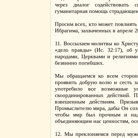
через диалог содействовать 
гуманитарная помощь страдающем
Просим всех, кто может повлиять
Ибрагима, захваченных в апреле 2
11. Воссылаем молитвы ко Христу
«дело правды» (Ис. 32:17), об
народами, Церквами и религиями
безвинно погибших.
Мы обращаемся ко всем сторон
проявить добрую волю и сесть з
употребило все возможные у
скоординированных действий. П
взвешенным действиям. Призы
Промыслителю мира, дабы Он сохр
чтобы мир был прочным и над
объединяющим нас ценностям, ос
12. Мы преклоняемся перед муже