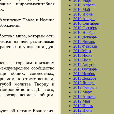
2010 Март
одима широкомасштабная
2010 Апрель
х.
2010 Май
2010 Июнь
2010 Август
 Алеппских Павла и Иоанна
2010 Сентябрь
вобождения.
2010 Октябрь
2010 Ноябрь
Востока мира, который есть
2010 Декабрь
щимися на ней различными
2011 Январь
 раненых и упокоении душ
2011 Февраль
2011 Март
2011 Июнь
2011 Июль
кты, с горячим призывом
2011 Август
 международное сообщество
2011 Октябрь
щи общих, совместных,
2011 Ноябрь
ризмом, к ответственным,
2011 Декабрь
2012 Январь
губой молитве Творцу и
2012 Февраль
 мировой войны. Для того,
2012 Март
на возвращение к общим,
2012 Апрель
2012 Май
2012 Июнь
вуют об истине Евангелия,
2012 Июль