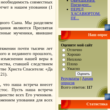
ОБРАЩЕНИЕ
м необходимость совместных
Президент...
отчет в нашем уповании (1
ПЕРЕД
ХАСАВЮРТОМ.
ПЕ...
одного Сына. Мы разделяем
дания являются Пресвятая
енные мученики, явившие
Наш опрос
Оцените мой сайт
отяжении почти тысячи лет
Отлично
ого и недавнего прошлого,
Хорошо
 изъяснении нашей веры в
Неплохо
нства, ставшей следствием
Плохо
тве Христа Спасителя: «Да
Ужасно
21).
Результаты
|
Архив
опросов
, что наша встреча внесет
Всего ответов:
117
стос. Пусть наша встреча
динстве всех Его учеников.
амением упования для всех
Статистика