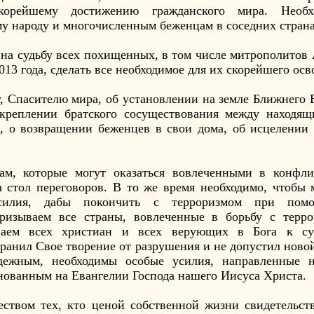
скорейшему достижению гражданского мира. Необх
у народу и многочисленным беженцам в соседних страна
 на судьбу всех похищенных, в том числе митрополитов
013 года, сделать все необходимое для их скорейшего ос
, Спасителю мира, об установлении на земле Ближнего 
 укреплении братского сосуществования между находя
, о возвращении беженцев в свои дома, об исцелении
ам, которые могут оказаться вовлеченными в конфли
а стол переговоров. В то же время необходимо, чтобы
силия, дабы покончить с терроризмом при помо
ризываем все страны, вовлеченные в борьбу с терро
ваем всех христиан и всех верующих в Бога к су
анил Свое творение от разрушения и не допустил новой
ежным, необходимы особые усилия, направленные 
нованным на Евангелии Господа нашего Иисуса Христа.
ством тех, кто ценой собственной жизни свидетельст