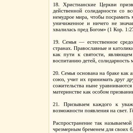
18. Христианские Церкви призв
действенной солидарности со в
немудрое мира, чтобы посрамить 
уничиженное и ничего не значащ
хвалилась пред Богом» (1 Кор. 1:2
19. Семья — естественное сред
странах. Православные и католики
как пути к святости, являющем
воспитанию детей, солидарность
20. Семья основана на браке как
союз, учит их принимать друг д
сожительства ныне уравниваются 
материнстве как особом призвани
21. Призываем каждого к ува
возможности появления на свет. Го
Распространение так называемой
чрезмерным бременем для своих б