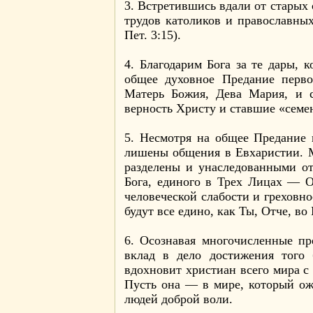
3. Встретившись вдали от старых
трудов католиков и православны
Пет. 3:15).
4. Благодарим Бога за те дары,
общее духовное Предание перво
Матерь Божия, Дева Мария, и 
верность Христу и ставшие «семе
5. Несмотря на общее Предание 
лишены общения в Евхаристии. М
разделены и унаследованными о
Бога, единого в Трех Лицах — О
человеческой слабости и грехов
будут все едино, как Ты, Отче, во 
6. Осознавая многочисленные пр
вклад в дело достижения того 
вдохновит христиан всего мира с
Пусть она — в мире, который ож
людей доброй воли.