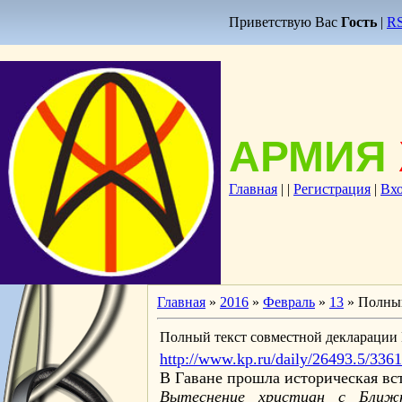
Приветствую Вас
Гость
|
R
АРМИЯ
Главная
|
|
Регистрация
|
Вх
Главная
»
2016
»
Февраль
»
13
» Полный
Полный текст совместной декларации
http://www.kp.ru/daily/26493.5/336
В Гаване прошла историческая в
Вытеснение христиан с Ближн