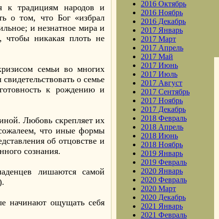
2016 Октябрь
ия к традициям народов и
2016 Ноябрь
ь о том, что Бог «избрал
2016 Декабрь
ильное; и незнатное мира и
2017 Январь
, чтобы никакая плоть не
2017 Март
2017 Апрель
2017 Май
2017 Июнь
кризисом семьи во многих
2017 Июль
 свидетельствовать о семье
2017 Август
 готовность к рождению и
2017 Сентябрь
2017 Ноябрь
2017 Декабрь
2018 Февраль
иной. Любовь скрепляет их
2018 Апрель
 сожалеем, что иные формы
2018 Июнь
дставления об отцовстве и
2018 Ноябрь
нного сознания.
2019 Январь
2019 Февраль
ладенцев лишаются самой
2020 Январь
2020 Февраль
).
2020 Март
2020 Декабрь
ные начинают ощущать себя
2021 Январь
2021 Февраль