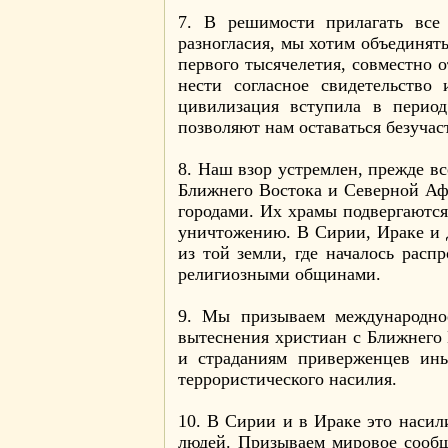
7. В решимости прилагать все 
разногласия, мы хотим объединят
первого тысячелетия, совместно 
нести согласное свидетельство
цивилизация вступила в период
позволяют нам оставаться безуча
8. Наш взор устремлен, прежде вс
Ближнего Востока и Северной Аф
городами. Их храмы подвергаютс
уничтожению. В Сирии, Ираке и 
из той земли, где началось рас
религиозными общинами.
9. Мы призываем международно
вытеснения христиан с Ближнего
и страданиям приверженцев ины
террористического насилия.
10. В Сирии и в Ираке это насил
людей. Призываем мировое сообщ