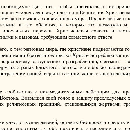
необходимое для того, чтобы преодолевать историч
ь наши усилия для свидетельства о Евангелии Христово
отвечая на вызовы современного мира. Православные и 
 истины в тех областях, в которых это возможно и 
 эпохальных перемен. Христианская совесть и пасты
стными к вызовам, требующим совместного ответа.
его, к тем регионам мира, где христиане подвергаются г
рики наши братья и сестры во Христе истребляются це
я варварскому разрушению и разграблению, святыни —
других странах Ближнего Востока мы с болью наблюдае
пространение нашей веры и где они жили с апостольски
е сообщество к незамедлительным действиям для пре
 Востока. Возвышая свой голос в защиту преследуемых 
х религиозных традиций, становящихся жертвами гр
ие унесло тысячи жизней, оставив без крова и средств
ество сплотиться, чтобы покончить с насилием и с те