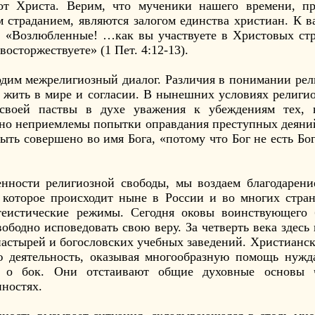
от Христа. Верим, что мученики нашего времени, п
 страданием, являются залогом единства христиан. К в
: «Возлюбленные! …как вы участвуете в Христовых стра
восторжествуете» (1 Пет. 4:12-13).
ходим межрелигиозный диалог. Различия в понимании ре
р жить в мире и согласии. В нынешних условиях религи
е своей паствы в духе уважения к убеждениям тех,
но неприемлемы попытки оправдания преступных деяни
ть совершено во имя Бога, «потому что Бог не есть Бог
енности религиозной свободы, мы воздаем благодарени
 которое происходит ныне в России и во многих стра
атеистические режимы. Сегодня оковы воинствующего
ободно исповедовать свою веру. За четверть века здесь
настырей и богословских учебных заведений. Христиан
ю деятельность, оказывая многообразную помощь нуж
к о бок. Они отстаивают общие духовные основы ч
нностях.