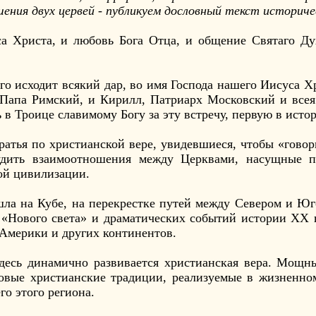
ения двух цервей - публикуем дословный текст историче
са Христа, и любовь Бога Отца, и общение Святаго Ду
ого исходит всякий дар, во имя Господа нашего Иисуса Х
Папа Римский, и Кирилл, Патриарх Московский и всея
 в Троице славимому Богу за эту встречу, первую в исто
ратья по христианской вере, увидевшиеся, чтобы «говор
бсудить взаимоотношения между Церквами, насущные 
ой цивилизации.
шла на Кубе, на перекрестке путей между Севером и Юг
 «Нового света» и драматических событий истории ХХ
 Америки и других континентов.
здесь динамично развивается христианская вера. Мощ
овые христианские традиции, реализуемые в жизненно
го этого региона.