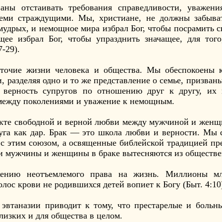
аны отстаивать требования справедливости, уважен
семи страждущими. Мы, христиане, не должны забыват
мудрых, и немощное мира избрал Бог, чтобы посрамить с
ее избрал Бог, чтобы упразднить значащее, для того
7-29).
оточие жизни человека и общества. Мы обеспокоены 
, разделяя одно и то же представление о семье, призваны
 верность супругов по отношению друг к другу, их
 между поколениями и уважение к немощным.
 акте свободной и верной любви между мужчиной и женщ
руга как дар. Брак — это школа любви и верности. Мы
с этим союзом, а освященные библейской традицией пре
и мужчины и женщины в браке вытесняются из обществе
жению неотъемлемого права на жизнь. Миллионы м
лос крови не родившихся детей вопиет к Богу (Быт. 4:10
 эвтаназии приводит к тому, что престарелые и боль
лизких и для общества в целом.