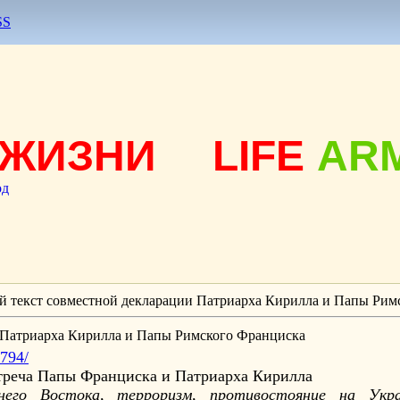
SS
ЖИЗНИ
LIFE
AR
од
 текст совместной декларации Патриарха Кирилла и Папы Рим
 Патриарха Кирилла и Папы Римского Франциска
1794/
стреча Папы Франциска и Патриарха Кирилла
его Востока, терроризм, противостояние на Укра