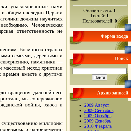
ески унаследованные нами
Онлайн всего:
1
м и общем наследии Церкви
Гостей:
1
католики должны научиться
Пользователей:
0
необходимо. Человеческая
рская ответственность не
Форма входа
онениям. Во многих странах
лыми семьями, деревнями и
Поиск
 осквернению, памятники —
м массовый исход христиан
х времен вместе с другими
дотвращения дальнейшего
Архив записей
христиан, мы сопереживаем
ажданской войны, хаоса и
2009 Август
2009 Сентябрь
2009 Октябрь
2009 Декабрь
 к существованию миллионы
2010 Февраль
рроризмом, и одновременно