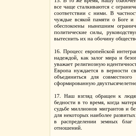
15. В то же время, нашу озабоче
все чаще сталкиваются с огранич
соответствии с ними. В частнос
чуждые всякой памяти о Боге и 
обеспокоены нынешним огранич
политические силы, руководству
вытеснить их на обочину обществ
16. Процесс европейской интегр
надеждой, как залог мира и безо
уважает религиозную идентичнос
Европа нуждается в верности с
объединиться для совместного
сформированную двухтысячелетне
17. Наш взгляд обращен к люд
бедности в то время, когда мате
судьбе миллионов мигрантов и бе
для некоторых наиболее развитых
в распределении земных благ 
отношений.