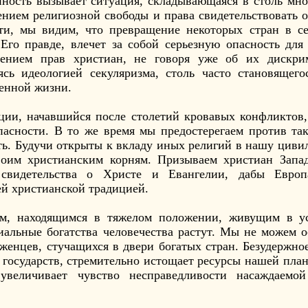
нность вызывает ситуация, складывающаяся в столь мно
ением религиозной свободы и права свидетельствовать 
ти, мы видим, что превращение некоторых стран в се
Его правде, влечет за собой серьезную опасность дл
ением прав христиан, не говоря уже об их дискрим
ясь идеологией секуляризма, столь часто становящего
енной жизни.
ации, начавшийся после столетий кровавых конфликтов
пасности. В то же время мы предостерегаем против так
ть. Будучи открыты к вкладу иных религий в нашу циви
воим христианским корням. Призываем христиан Зап
 свидетельства о Христе и Евангелии, дабы Евро
й христианской традицией.
ям, находящимся в тяжелом положении, живущим в у
риальные богатства человечества растут. Мы не можем 
женцев, стучащихся в двери богатых стран. Безудержно
 государств, стремительно истощает ресурсы нашей пла
увеличивает чувство несправедливости насаждаемо