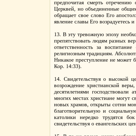
предпочитая смерть отречению 
Церквей, но объединенные общим
обращает свое слово Его апостол
явление славы Его возрадуетесь и 
13. В эту тревожную эпоху необ
препятствовать людям разных ве
ответственность за воспитани
религиозным традициям. Абсолют
Никакое преступление не может бы
Кор. 14:33).
14. Свидетельствуя о высокой ц
возрождение христианской веры,
десятилетиями господствовали 
многих местах христиане могут св
новых храмов, открыты сотни мо
благотворительную и социальну
католики нередко трудятся бо
свидетельствуя о евангельских це