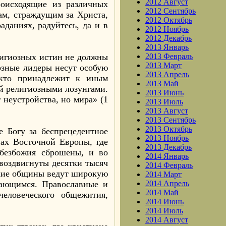
2012 Август
роисходящие из различных
2012 Сентябрь
ам, страждущим за Христа,
2012 Октябрь
даниях, радуйтесь, да и в
2012 Ноябрь
2012 Декабрь
2013 Январь
лигиозных истин не должны
2013 Февраль
2013 Март
озные лидеры несут особую
2013 Апрель
 кто принадлежит к иным
2013 Май
й религиозными лозунгами.
2013 Июнь
 неустройства, но мира» (1
2013 Июль
2013 Август
2013 Сентябрь
2013 Октябрь
е Богу за беспрецедентное
2013 Ноябрь
нах Восточной Европы, где
2013 Декабрь
 безбожия сброшены, и во
2014 Январь
 воздвигнуты десятки тысяч
2014 Февраль
ские общины ведут широкую
2014 Март
дающимся. Православные и
2014 Апрель
2014 Май
еловеческого общежития,
2014 Июнь
2014 Июль
2014 Август