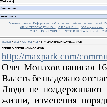
[
Мой сайт
]
Вход на сайт
Меню сайта
Главная страница
Информация о сайте
Каталог файлов
Каталог статей
Б
ОБ “ИНТЕРПОХОДЕ МИРА...
О Б Р А Щ Е Н ...
"Обращение к гр...
СЕКРЕТНОЕ ОРУЖИЕ И...
ЧУДО ВЫЖИВАНИЯ: КОМ...
200
Главная
»
2016
»
Октябрь
»
13
» ПРИШЛО ВРЕМЯ КОМИССАРОВ
ПРИШЛО ВРЕМЯ КОМИССАРОВ
http://maxpark.com/commun
Олег Монахов написал 16
Власть безнадежно отстае
Люди не поддерживают 
жизни, изменения поряд