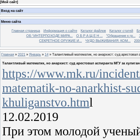
[
Мой сайт
]
Вход на сайт
Меню сайта
Главная страница
Информация о сайте
Каталог файлов
Каталог статей
Б
ОБ “ИНТЕРПОХОДЕ МИРА...
О Б Р А Щ Е Н ...
"Обращение к гр...
СЕКРЕТНОЕ ОРУЖИЕ И...
ЧУДО ВЫЖИВАНИЯ: КОМ...
200
Главная
»
2021
»
Январь
»
14
» Талантливый математик, но анархист: суд арестовал 
Талантливый математик, но анархист: суд арестовал аспиранта МГУ за хулига
https://www.mk.ru/incident
matematik-no-anarkhist-sud
khuliganstvo.htm
l
12.02.2019
При этом молодой ученый