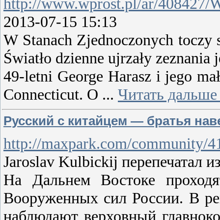
http://www.wprost.pl/ar/408427/
2013-07-15 15:13
W Stanach Zjednoczonych toczy 
Światło dzienne ujrzały zeznania
49-letni George Harasz i jego m
Connecticut. O
...
Читать дальше
Русский с китайцем — братья нав
http://maxpark.com/community/4
Jaroslav Kulbickij перепечатал и
На Дальнем Востоке проходя
Вооруженных сил России. В ре
наблюдают верховный главнок