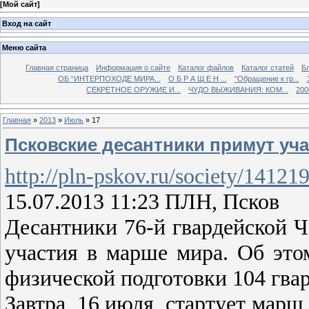
[
Мой сайт
]
Вход на сайт
Меню сайта
Главная страница
Информация о сайте
Каталог файлов
Каталог статей
Б
ОБ “ИНТЕРПОХОДЕ МИРА...
О Б Р А Щ Е Н ...
"Обращение к гр...
СЕКРЕТНОЕ ОРУЖИЕ И...
ЧУДО ВЫЖИВАНИЯ: КОМ...
200
Главная
»
2013
»
Июль
»
17
Псковские десантники примут уч
http://pln-pskov.ru/society/14121
15.07.2013 11:23 ПЛН, Псков
Десантники 76-й гвардейской 
участия в марше мира. Об эт
физической подготовки 104 гва
Завтра, 16 июля, стартует марш