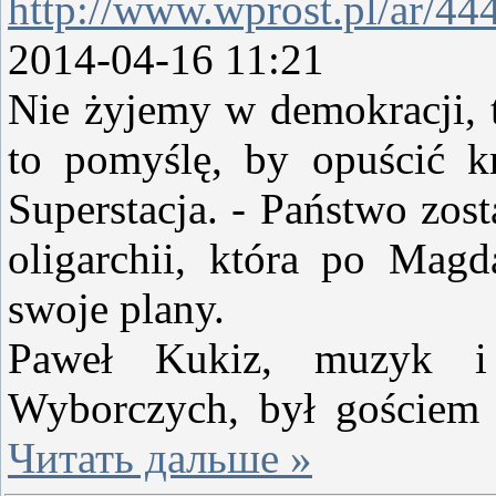
http://www.wprost.pl/ar/44
2014-04-16 11:21
Nie żyjemy w demokracji, ty
to pomyślę, by opuścić k
Superstacja. - Państwo zos
oligarchii, która po Mag
swoje plany.
Paweł Kukiz, muzyk i
Wyborczych, był gościem
Читать дальше »