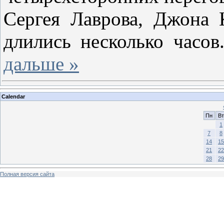
Сергея Лаврова, Джона
длились несколько часо
дальше »
Calendar
Пн
Вт
1
7
8
14
15
21
22
28
29
Полная версия сайта