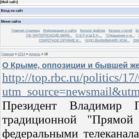
[
Мой сайт
]
Вход на сайт
Меню сайта
Главная страница
Информация о сайте
Каталог файлов
Каталог статей
Б
ОБ “ИНТЕРПОХОДЕ МИРА...
О Б Р А Щ Е Н ...
"Обращение к гр...
СЕКРЕТНОЕ ОРУЖИЕ И...
ЧУДО ВЫЖИВАНИЯ: КОМ...
200
Главная
»
2014
»
Апрель
»
18
О Крыме, оппозиции и бывшей же
http://top.rbc.ru/politics/
utm_source=newsmail&ut
Президент Владимир 
традиционной "Прямой 
федеральными телеканала