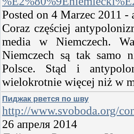
%E2%80%9Eniemiecki%E2
Posted on 4 Marzec 2011 - a
Coraz częściej antypoloni
media w Niemczech. War
Niemczech są tak samo n
Polsce. Stąd i antypol
wielokrotnie więcej niż w 
Пиджак рвется по шву
http://www.svoboda.org/con
26 апреля 2014