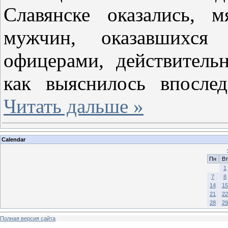
Славянске оказались, м
мужчин, оказавшихся
офицерами, действитель
как выяснилось впосле
Читать дальше »
Calendar
Пн
Вт
1
7
8
14
15
21
22
28
29
Полная версия сайта