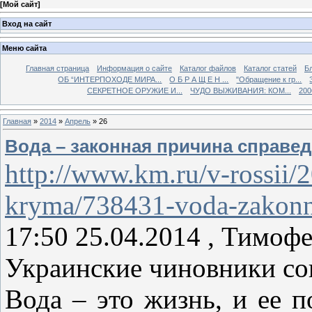
[
Мой сайт
]
Вход на сайт
Меню сайта
Главная страница
Информация о сайте
Каталог файлов
Каталог статей
Б
ОБ “ИНТЕРПОХОДЕ МИРА...
О Б Р А Щ Е Н ...
"Обращение к гр...
СЕКРЕТНОЕ ОРУЖИЕ И...
ЧУДО ВЫЖИВАНИЯ: КОМ...
200
Главная
»
2014
»
Апрель
»
26
Вода – законная причина справе
http://www.km.ru/v-rossii/
kryma/738431-voda-zakonna
17:50 25.04.2014 , Тимоф
Украинские чиновники со
Вода – это жизнь, и ее 