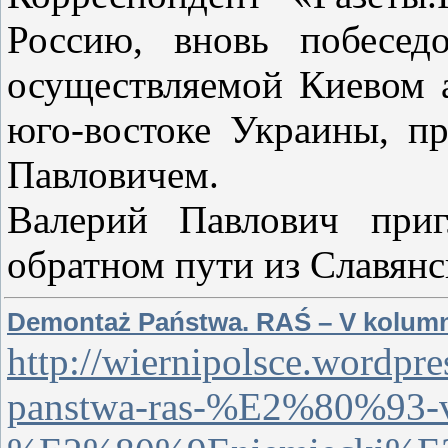
Россию, вновь побесед
осуществляемой Киевом 
юго-востоке Украины, п
Павловичем.
Валерий Павлович при
обратном пути из Славянск
Demontaż Państwa. RAŚ – V kolumn
http://wiernipolsce.wordpr
panstwa-ras-%E2%80%93-