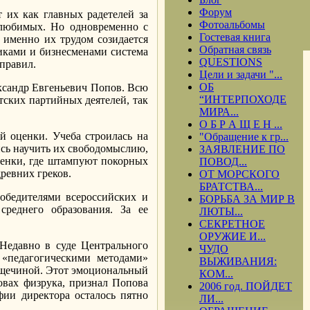
Форум
их как главных радетелей за
Фотоальбомы
е любимых. Но одновременно с
Гостевая книга
 именно их трудом созидается
Обратная связь
тиками и бизнесменами система
QUESTIONS
 правил.
Цели и задачи "...
ОБ
ександр Евгеньевич Попов. Всю
“ИНТЕРПОХОДЕ
тских партийных деятелей, так
МИРА...
О Б Р А Щ Е Н ...
й оценки. Учеба строилась на
"Обращение к гр...
ись научить их свободомыслию,
ЗАЯВЛЕНИЕ ПО
тенки, где штампуют покорных
ПОВОД...
ревних греков.
ОТ МОРСКОГО
БРАТСТВА...
победителями всероссийских и
БОРЬБА ЗА МИР В
реднего образования. За ее
ЛЮТЫ...
СЕКРЕТНОЕ
ОРУЖИЕ И...
Недавно в суде Центрального
ЧУДО
 «педагогическими методами»
ВЫЖИВАНИЯ:
пощечиной. Этот эмоциональный
КОМ...
овах физрука, признал Попова
2006 год. ПОЙДЕТ
фии директора осталось пятно
ЛИ...