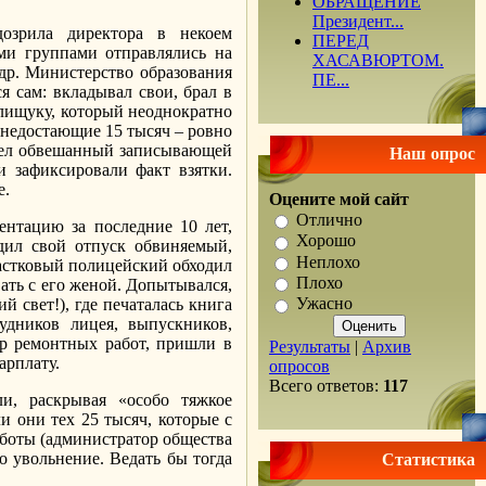
ОБРАЩЕНИЕ
Президент...
озрила директора в некоем
ПЕРЕД
ыми группами отправлялись на
ХАСАВЮРТОМ.
др. Министерство образования
ПЕ...
я сам: вкладывал свои, брал в
олищуку, который неоднократно
 недостающие 15 тысяч – ровно
ришел обвешанный записывающей
Наш опрос
 зафиксировали факт взятки.
е.
Оцените мой сайт
Отлично
нтацию за последние 10 лет,
Хорошо
одил свой отпуск обвиняемый,
Неплохо
частковый полицейский обходил
Плохо
ать с его женой. Допытывался,
Ужасно
 свет!), где печаталась книга
дников лицея, выпускников,
ар ремонтных работ, пришли в
Результаты
|
Архив
арплату.
опросов
Всего ответов:
117
и, раскрывая «особо тяжкое
и они тех 25 тысяч, которые с
аботы (администратор общества
о увольнение. Ведать бы тогда
Статистика