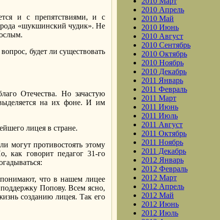
2010 Март
2010 Апрель
тся и с препятствиями, и с
2010 Май
о рода «шукшинский чудик». Не
2010 Июнь
рослым.
2010 Август
2010 Сентябрь
 вопрос, будет ли существовать
2010 Октябрь
2010 Ноябрь
2010 Декабрь
2011 Январь
2011 Февраль
лаго Отечества. Но зачастую
2011 Март
выделяется на их фоне. И им
2011 Июнь
2011 Июль
2011 Август
ейшего лицея в стране.
2011 Октябрь
2011 Ноябрь
ли могут противостоять этому
2011 Декабрь
, как говорит педагог 31-го
2012 Январь
огадываться:
2012 Февраль
2012 Март
 понимают, что в нашем лицее
2012 Апрель
 поддержку Попову. Всем ясно,
2012 Май
жизнь созданию лицея. Так его
2012 Июнь
2012 Июль