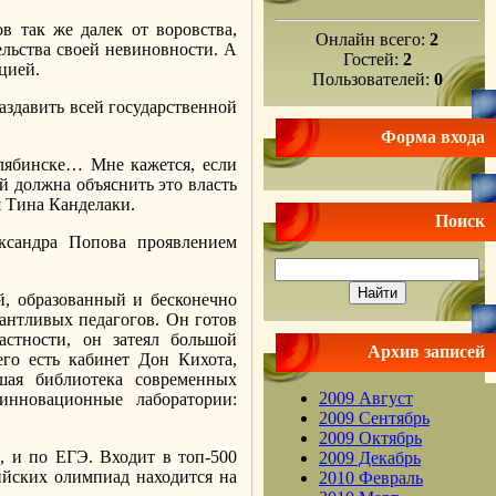
в так же далек от воровства,
Онлайн всего:
2
ельства своей невиновности. А
Гостей:
2
цией.
Пользователей:
0
аздавить всей государственной
Форма входа
елябинске… Мне кажется, если
ей должна объяснить это власть
я Тина Канделаки.
Поиск
ксандра Попова проявлением
й, образованный и бесконечно
лантливых педагогов. Он готов
астности, он затеял большой
Архив записей
го есть кабинет Дон Кихота,
шая библиотека современных
2009 Август
инновационные лаборатории:
2009 Сентябрь
2009 Октябрь
, и по ЕГЭ. Входит в топ-500
2009 Декабрь
ийских олимпиад находится на
2010 Февраль