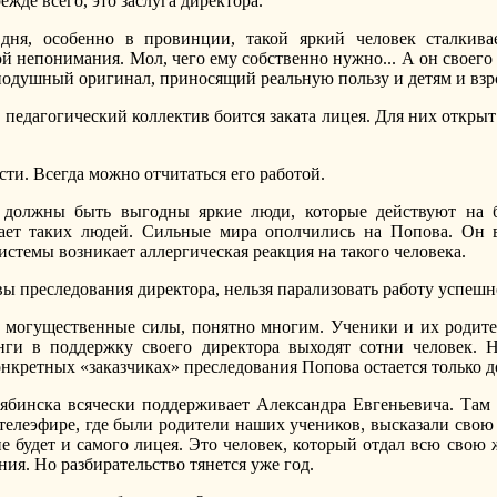
ежде всего, это заслуга директора.
ня, особенно в провинции, такой яркий человек сталкивае
ой непонимания. Мол, чего ему собственно нужно... А он своег
внодушный оригинал, приносящий реальную пользу и детям и вз
ь педагогический коллектив боится заката лицея. Для них открыт
сти. Всегда можно отчитаться его работой.
 должны быть выгодны яркие люди, которые действуют на б
гает таких людей. Сильные мира ополчились на Попова. Он 
системы возникает аллергическая реакция на такого человека.
вы преследования директора, нельзя парализовать работу успешн
ь могущественные силы, понятно многим. Ученики и их родите
ги в поддержку своего директора выходят сотни человек. Но
нкретных «заказчиках» преследования Попова остается только д
лябинска всячески поддерживает Александра Евгеньевича. Там
телеэфире, где были родители наших учеников, высказали свою
не будет и самого лицея. Это человек, который отдал всю свою 
ия. Но разбирательство тянется уже год.