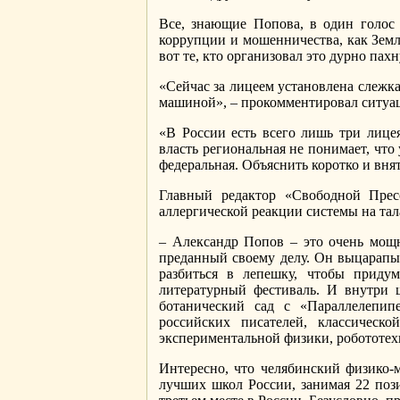
Все, знающие Попова, в один голос 
коррупции и мошенничества, как Земл
вот те, кто организовал это дурно пах
«Сейчас за лицеем установлена слежк
машиной», – прокомментировал ситуа
«В России есть всего лишь три лице
власть региональная не понимает, что
федеральная. Объяснить коротко и вн
Главный редактор «Свободной Прес
аллергической реакции системы на та
– Александр Попов – это очень мощн
преданный своему делу. Он выцарапыв
разбиться в лепешку, чтобы придум
литературный фестиваль. И внутри 
ботанический сад с «Параллелепип
российских писателей, классическ
экспериментальной физики, робототе
Интересно, что челябинский физико-
лучших школ России, занимая 22 поз