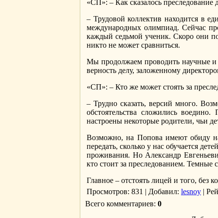
«СП»: – Как сказалось преследование 
– Трудовой коллектив находится в ед
международных олимпиад. Сейчас про
каждый седьмой ученик. Скоро они по
никто не может сравниться.
Мы продолжаем проводить научные и п
верность делу, заложенному директоро
«СП»: – Кто же может стоять за пресл
– Трудно сказать, версий много. Возм
обстоятельства сложились воедино.
настроены некоторые родители, чьи дет
Возможно, на Попова имеют обиду на
передать, сколько у нас обучается дет
проживания. Но Александр Евгеньевич
кто стоит за преследованием. Темные с
Главное – отстоять лицей и того, без к
Просмотров
: 831 |
Добавил
:
lesnoy
|
Ре
Всего комментариев
:
0