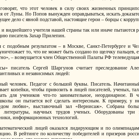
говорят, что этот человек в силу своих жизненных принципо
я от Луны. Но Попов вынужден оправдываться, искать доказат
нущее дело с явной подставой, настоящие герои – борцы с корруп
а и виднейшего учителя нашей страны так или иначе пытаются р
цию писатель Захар Прилепин.
я с подобным результатом – в Москве, Санкт-Петербурге и Ч
 уничтожает то, что не может быть создано по щелчку пальцев, 
ятно», – возмущается член Общественной Палаты РФ телеведуща
сы» писатель Сергей Шаргунов считает преследование Але
лантливых и независимых людей:
ый человек. Педагог с большой буквы. Писатель. Начитанны
ает копейки, чтобы привозить в лицей писателей, ученых, та
ать для учеников что-то занимательное, неординарное. В ч
школы он пытается всё сделать интересным. К примеру, у не
едом любви», выставочный зал «Вернисаж». Собрана боль
ой литературы, научных трудов ученых. Оборудованы три 
хники, информационных технологий.
математический лицей оказался лидирующим и по олимпиадам
ицию. В рейтинге по количеству победителей и призеров росс