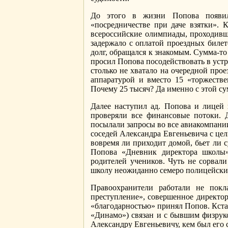
До этого в жизни Попова появило
«посредничестве при даче взятки». 
всероссийские олимпиады, проходивши
задержало с оплатой проездных билет
долг, обращался к знакомым. Сумма-т
просил Попова посодействовать в уст
столько не хватало на очередной про
аппаратурой и вместо 15 «торжеств
Почему 25 тысяч? Да именно с этой сум
Далее наступил ад. Попова и лицей
проверяли все финансовые потоки. Д
посылали запросы во все авиакомпании
соседей Александра Евгеньевича с цел
вовремя ли приходит домой, бьет ли с
Попова «Дневник директора школы»
родителей учеников. Чуть не сорвали
школу неожиданно семеро полицейских
Правоохранители работали не покл
преступление», совершенное директоро
«благодарностью» принял Попов. Кста
«Динамо») связан и с бывшим физруко
Александру Евгеньевичу, кем был его 