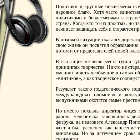
Политики и крупные бизнесмены все
народное благо. Хотя часто единств
политиками и бизнесменами в стране
страна. Когда кто-то из простых, но
начинает защищать себя и старается п
В похожей ситуации оказался директо
свою жизнь он посвятил образованию д
потом и от представителей новой влас
В его лицее не было места тупой зуб
принципах творчества. Никто не стара
умению видеть необычное в самых об
«винтиков», а как творческое сообщес
Результат такого педагогического п
международных олимпиад и конкурс
выпускниками охотятся самые престиж
Но вместо похвалы директор лицея 
района Челябинска завершилось дел
физрука, на педсовете Александр Поп
жест и был расценен как нанесение т
виновным. Но за истечением срока д
судимости.