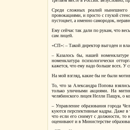
третьем месте в России. Безусловно, пр
Среди сложных реалий нынешнего д
провокациями, и просто с глухой стен
пустоцвет, а именно самородок, нера
Ему сейчас так дали по рукам, что вес
сам лицей.
«СП»: – Такой директор выгоден и вла
– Казалось бы, нашей номенклатуре
номенклатура психологически оттор
кажется, что ему надо больше всех. У 
На мой взгляд, какие бы не были моти
То, что за Александра Попова взялис
только уличными акциями. На митин
челябинского лицея Нелли Пащук, о ко
– Управление образования города Че
куются перспективные кадры. Даже в 
что если его снимут с должности, то 
оценивают и в Министерстве образован