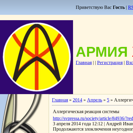
Приветствую Вас
Гость
|
R
АРМИЯ
Главная
|
|
Регистрация
|
Вх
Главная
»
2014
»
Апрель
»
5
» Аллергич
Аллергическая реакция системы
http://svpressa.ru/society/article/84936/?re
3 апреля 2014 года 12:12 | Андрей 
Продолжаются злоключения неугодног