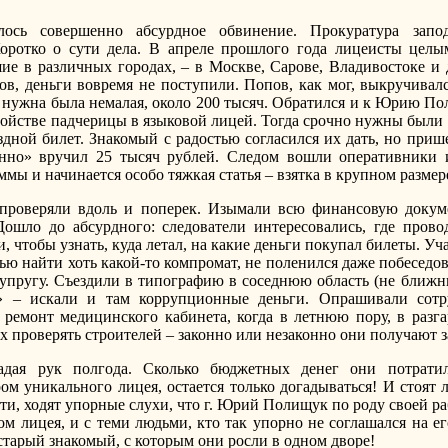
сь совершенно абсурдное обвинение. Прокуратура запод
Коротко о сути дела. В апреле прошлого года лицеисты цел
е в различных городах, – в Москве, Сарове, Владивостоке и 
ов, деньги вовремя не поступили. Попов, как мог, выкручивалс
о нужна была немалая, около 200 тысяч. Обратился и к Юрию П
ройстве падчерицы в языковой лицей. Тогда срочно нужны были
ездной билет. Знакомый с радостью согласился их дать, но п
енно» вручил 25 тысяч рублей. Следом вошли оперативники и
мы и начинается особо тяжкая статья – взятка в крупном размер
 проверяли вдоль и поперек. Изымали всю финансовую докуме
ошло до абсурдного: следователи интересовались, где пров
, чтобы узнать, куда летал, на какие деньги покупал билеты. У
ью найти хоть какой-то компромат, не поленился даже побеседов
упругу. Съездили в типографию в соседнюю область (не ближний
 – искали и там коррупционные деньги. Опрашивали сотру
 ремонт медицинского кабинета, когда в летнюю пору, в разг
 проверять строителей – законно или незаконно они получают з
адая рук полгода. Сколько бюджетных денег они потратил
м уникального лицея, остается только догадываться! И стоят л
ти, ходят упорные слухи, что г. Юрий Полищук по роду своей р
м лицея, и с теми людьми, кто так упорно не соглашался на ег
старый знакомый, с которым они росли в одном дворе!