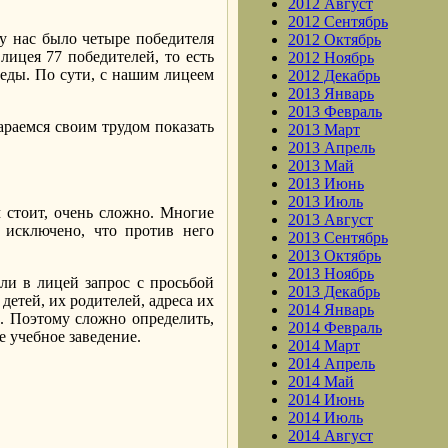
2012 Август
2012 Сентябрь
 у нас было четыре победителя
2012 Октябрь
ицея 77 победителей, то есть
2012 Ноябрь
беды. По сути, с нашим лицеем
2012 Декабрь
2013 Январь
2013 Февраль
араемся своим трудом показать
2013 Март
2013 Апрель
2013 Май
2013 Июнь
2013 Июль
м стоит, очень сложно. Многие
2013 Август
 исключено, что против него
2013 Сентябрь
2013 Октябрь
2013 Ноябрь
ли в лицей запрос с просьбой
2013 Декабрь
детей, их родителей, адреса их
2014 Январь
. Поэтому сложно определить,
2014 Февраль
е учебное заведение.
2014 Март
2014 Апрель
2014 Май
2014 Июнь
2014 Июль
2014 Август