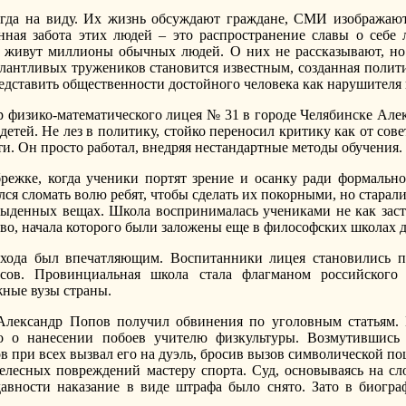
гда на виду. Их жизнь обсуждают граждане, СМИ изображают 
енная забота этих людей – это распространение славы о себ
 живут миллионы обычных людей. О них не рассказывают, но
 талантливых тружеников становится известным, созданная поли
редставить общественности достойного человека как нарушителя
р физико-математического лицея № 31 в городе Челябинске Ал
етей. Не лез в политику, стойко переносил критику как от сове
ти. Он просто работал, внедряя нестандартные методы обучения.
режке, когда ученики портят зрение и осанку ради формально
лся сломать волю ребят, чтобы сделать их покорными, но старал
ыденных вещах. Школа воспринималась учениками не как зас
тво, начала которого были заложены еще в философских школах д
одхода был впечатляющим. Воспитанники лицея становились 
ов. Провинциальная школа стала флагманом российского с
ные вузы страны.
Александр Попов получил обвинения по уголовным статьям. 
о о нанесении побоев учителю физкультуры. Возмутившись
ов при всех вызвал его на дуэль, бросив вызов символической 
елесных повреждений мастеру спорта. Суд, основываясь на сл
авности наказание в виде штрафа было снято. Зато в биогра