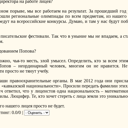
директора на работе лицея?
ином порыве, мы все работаем на результат. За прошедший год
шли региональные олимпиады по всем предметам, из нашего л
едут на всероссийские конкурсы. Думаю, и там у нас будут по
исательские фестивали. Так что в уныние мы не впадаем, а ст
м.
едованием Попова?
ожно, чья-то месть, злой умысел. Определить, кто за всем эти
 Попов – неординарный человек, многим он не нравится. Не
и просто не тянут учебу.
ши правоохранительные органы. В мае 2012 года они присла
ей «кавказской национальности». Просили передать фамилии этих 
 ответил, что у лицеистов одна национальность – математики
илы. Люцифер. Те, кто хочет стереть с лица земли это уникально
ого нашего лицея просто не будет.
йтинг
: 0.0/0 |