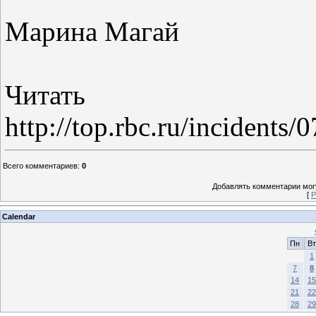
Марина Магай
Читать 
http://top.rbc.ru/incidents
Всего комментариев
:
0
Добавлять комментарии могу
[
Р
Calendar
Пн
Вт
1
7
8
14
15
21
22
28
29