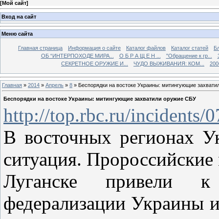
[
Мой сайт
]
Вход на сайт
Меню сайта
Главная страница
Информация о сайте
Каталог файлов
Каталог статей
Б
ОБ “ИНТЕРПОХОДЕ МИРА...
О Б Р А Щ Е Н ...
"Обращение к гр...
СЕКРЕТНОЕ ОРУЖИЕ И...
ЧУДО ВЫЖИВАНИЯ: КОМ...
200
Главная
»
2014
»
Апрель
»
8
» Беспорядки на востоке Украины: митингующие захвати
Беспорядки на востоке Украины: митингующие захватили оружие СБУ
http://top.rbc.ru/incidents
В восточных регионах У
ситуация. Пророссийские 
Луганске привели к 
федерализации Украины и