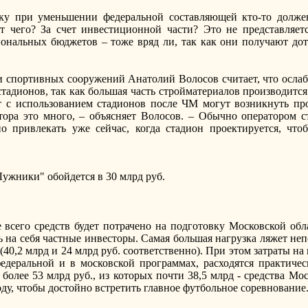
ьку при уменьшении федеральной составляющей кто-то должен
ет чего? За счет инвестиционной части? Это не представля
иональных бюджетов – тоже вряд ли, так как они получают до
 спортивных сооружений Анатолий Волосов считает, что ослаб
стадионов, так как большая часть стройматериалов производится
т с использованием стадионов после ЧМ могут возникнуть п
атора это много, – объясняет Волосов. – Обычно оператором 
 привлекать уже сейчас, когда стадион проектируется, что
ужники" обойдется в 30 млрд руб.
всего средств будет потрачено на подготовку Московской облас
на себя частные инвесторы. Самая большая нагрузка ляжет не
0,2 млрд и 24 млрд руб. соответственно). При этом затраты на
едеральной и в московской программах, расходятся практичес
более 53 млрд руб., из которых почти 38,5 млрд - средства М
оду, чтобы достойно встретить главное футбольное соревнование