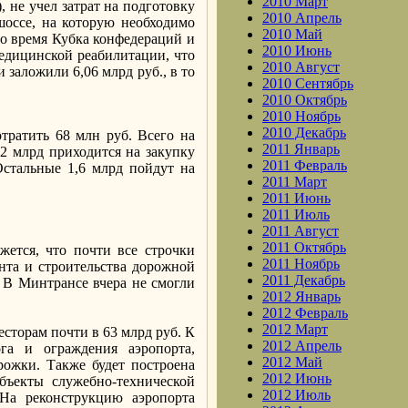
2010 Март
, не учел затрат на подготовку
2010 Апрель
оссе, на которую необходимо
2010 Май
во время Кубка конфедераций и
2010 Июнь
медицинской реабилитации, что
2010 Август
заложили 6,06 млрд руб., в то
2010 Сентябрь
2010 Октябрь
2010 Ноябрь
2010 Декабрь
тратить 68 млн руб. Всего на
2011 Январь
 2 млрд приходится на закупку
2011 Февраль
стальные 1,6 млрд пойдут на
2011 Март
2011 Июнь
2011 Июль
2011 Август
2011 Октябрь
жется, что почти все строчки
2011 Ноябрь
онта и строительства дорожной
2011 Декабрь
. В Минтрансе вчера не смогли
2012 Январь
2012 Февраль
2012 Март
сторам почти в 63 млрд руб. К
2012 Апрель
ога и ограждения аэропорта,
2012 Май
рожки. Также будет построена
2012 Июнь
бъекты служебно-технической
2012 Июль
 На реконструкцию аэропорта