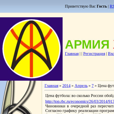
Приветствую Вас
Гость
|
R
АРМИЯ
Главная
|
|
Регистрация
|
Вх
Главная
»
2014
»
Апрель
»
7
» Цена фут
Цена футбола: во сколько России обой
http://top.rbc.ru/economics/26/03/2014/91
Чиновники в очередной раз пересчит
Согласно графику реализации програм