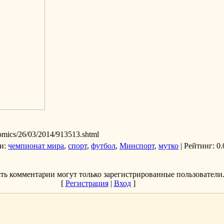
nomics/26/03/2014/913513.shtml
и
:
чемпионат мира
,
спорт
,
футбол
,
Минспорт
,
мутко
|
Рейтинг
: 0.
ть комментарии могут только зарегистрированные пользователи
[
Регистрация
|
Вход
]