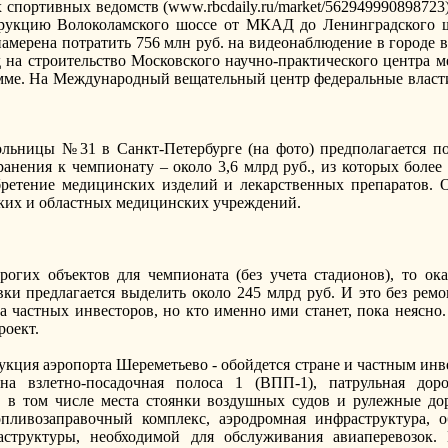
 спортивных ведомств (www.rbcdaily.ru/market/562949990898723)
струкцию Волоколамского шоссе от МКАД до Ленинградского ш
намерена потратить 756 млн руб. на видеонаблюдение в городе 
 на строительство Московского научно-практического центра 
мме. На Международный вещательный центр федеральные власти 
льницы №31 в Санкт-Петербурге (на фото) предполагается по
анения к чемпионату – около 3,6 млрд руб., из которых более
ретение медицинских изделий и лекарственных препаратов. О
ских и областных медицинских учреждений.
огих объектов для чемпионата (без учета стадионов), то ока
ки предлагается выделить около 245 млрд руб. И это без рем
на частных инвесторов, но кто именно ими станет, пока неясно
роект.
укция аэропорта Шереметьево - обойдется стране и частным инве
на взлетно-посадочная полоса 1 (ВПП-1), патрульная дор
, в том числе места стоянки воздушных судов и рулежные до
опливозаправочный комплекс, аэродромная инфраструктура, о
структуры, необходимой для обслуживания авиаперевозок.