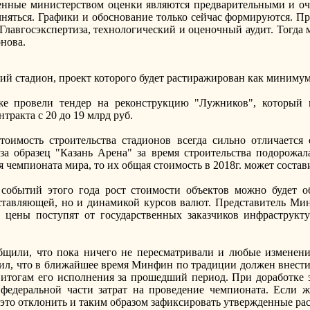
енные министерством оценки являются предварительными и оч
чняться. Графики и обоснование только сейчас формируются. П
т Главгосэкспертиза, технологический и оценочный аудит. Тогда
нова.
ий стадион, проект которого будет растиражирован как минимум
же провели тендер на реконструкцию "Лужников", который 
тракта с 20 до 19 млрд руб.
тоимость строительства стадионов всегда сильно отличается 
за образец "Казань Арена" за время строительства подорожал
 чемпионата мира, то их общая стоимость в 2018г. может состав
 событий этого года рост стоимости объектов можно будет о
тавляющей, но и динамикой курсов валют. Представитель Ми
 цены поступят от государственных заказчиков инфраструкт
бщили, что пока ничего не пересматривали и любые изменени
ил, что в ближайшее время Минфин по традиции должен внест
 итогам его исполнения за прошедший период. При доработке 
едеральной части затрат на проведение чемпионата. Если ж
 это отклонить и таким образом зафиксировать утвержденные ра