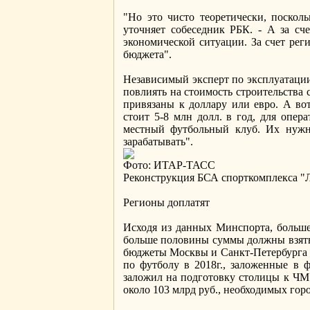
"Но это чисто теоретически, поскол
уточняет собеседник РБК. - А за сч
экономической ситуации. За счет рег
бюджета".
Независимый эксперт по эксплуатации
повлиять на стоимость строительства 
привязаны к доллару или евро. А во
стоит 5-8 млн долл. в год, для опер
местный футбольный клуб. Их нужно
зарабатывать".
Фото: ИТАР-ТАСС
Реконструкция БСА спорткомплекса "Л
Регионы доплатят
Исходя из данных Минспорта, больше 
больше половины суммы должны взять 
бюджеты Москвы и Санкт-Петербурга (4
по футболу в 2018г., заложенные в ф
заложил на подготовку столицы к ЧМ 
около 103 млрд руб., необходимых гор