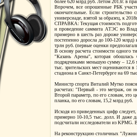
более 620 млрд руб. Летом 2013г. в пр
Впрочем, все опрошенные РБК участн
окончательные. Если строительство 
универсиаде, взятой за образец, к 2018
СПРАВКА: Текущая стоимость подготов
и проведение саммита АТЭС во Владив
примерно в шесть раз дороже универс
постепенно доросла до 100-120 млрд) 
трлн руб. (первые оценки предполагал
В основу расчета стоимости одного т
"Казань Арены", которая обошлась 
подрядчиками меньшую сумму – 12,6 м
тыс. зрительских мест оцениваются в 1
стадиона в Санкт-Петербурге на 69 тыс
Министр спорта Виталий Мутко поясни
расчетах: "Первый - это метраж, он 
Второй параметр, по его словам, это 
планка, по его словам, 15,2 млрд руб.
Исходя из приведенных цифр следует, 
примерно 10-10,5 тыс. долл. И даже д
подсчитали исследователи из KPMG. В т
На реконструкцию столичных "Лужнико