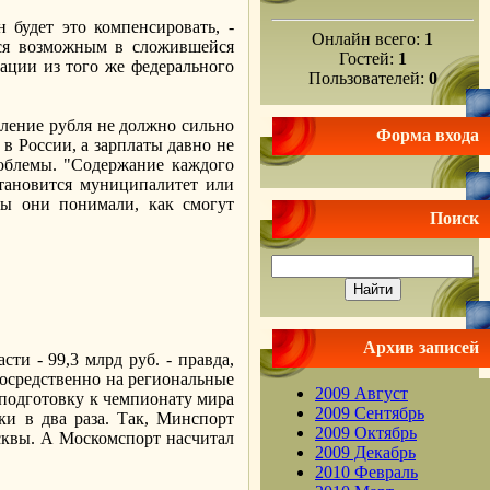
 будет это компенсировать, -
Онлайн всего:
1
ется возможным в сложившейся
Гостей:
1
тации из того же федерального
Пользователей:
0
ление рубля не должно сильно
Форма входа
 в России, а зарплаты давно не
роблемы. "Содержание каждого
становится муниципалитет или
бы они понимали, как смогут
Поиск
Архив записей
ти - 99,3 млрд руб. - правда,
посредственно на региональные
2009 Август
 подготовку к чемпионату мира
2009 Сентябрь
ки в два раза. Так, Минспорт
2009 Октябрь
осквы. А Москомспорт насчитал
2009 Декабрь
.
2010 Февраль