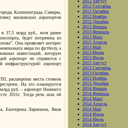
2012 Август
2012 Сентябрь
2012 Октябрь
города, Калининграда, Самары,
2012 Ноябрь
товку московских аэропортов
2012 Декабрь
2013 Январь
2013 Февраль
 37,5 млрд руб., хотя ранее
2013 Март
инспорта, будет потрачена из
2013 Апрель
нова". Она проявляет интерес
2013 Май
чемпионата мира по футболу, а
2013 Июнь
зможных инвестиций, которую
2013 Июль
щий аэропорт не справится с
2013 Август
й инфраструктурой: аэропорт
2013 Сентябрь
2013 Октябрь
2013 Ноябрь
ВПП, расширены места стоянок
2013 Декабрь
рестроен. На это планируется
2014 Январь
7 млрд руб. – аэропорт Нижнего
2014 Февраль
те 2011г. Тогда речь шла об
2014 Март
2014 Апрель
2014 Май
а, Екатерина Ларинина, Яков
2014 Июнь
2014 Июль
2014 Август