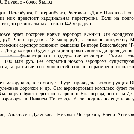
, Внуково - более 6 млрд.
рты Петербурга, Екатеринбурга, Ростова-на-Дону, Нижнего Нов
из них предстоит кардинальная перестройка. Если на подго
руб., то региональных – около 142 млрд руб.
вовсе будет построен новый аэропорт Южный. Он обойдется в
 руб. Часть средств - 18 млрд руб., - согласно документу М
овский аэропорт возводит компания Виктора Вексельберга "Ре
на-Дону, который будет функционировать вплоть до проведения 
" готова финансировать поддержание аэропорта. Сумма во
 - 800 млн руб. Без открытия нового аэродрома существую
ата, а развитие его мощностей сильно ограничено городско
ет международного статуса. Будет проведена реконструкция 
рулежные дорожки и др. Сам аэропортовый комплекс будет пе
4 млрд руб. будет перестроен аэропорт Волгограда, почти на 7,
 аэропорта в Нижнем Новгороде было подписано еще в авгус
ов, Анастасия Дуленкова, Николай Чегорский, Елена Аттиков