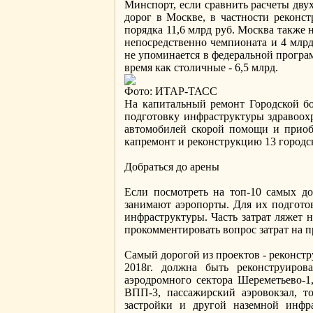
Минспорт, если сравнить расчеты двух
дорог в Москве, в частности рекон
порядка 11,6 млрд руб. Москва также 
непосредственно чемпионата и 4 млрд
не упоминается в федеральной програ
время как столичные - 6,5 млрд.
Фото: ИТАР-ТАСС
На капитальный ремонт Городской бо
подготовку инфраструктуры здравоохр
автомобилей скорой помощи и приоб
капремонт и реконструкцию 13 город
Добраться до арены
Если посмотреть на топ-10 самых дор
занимают аэропорты. Для их подготов
инфраструктуры. Часть затрат ляжет 
прокомментировать вопрос затрат на п
Самый дорогой из проектов - реконстр
2018г. должна быть реконструирова
аэродромного сектора Шереметьево-1
ВПП-3, пассажирский аэровокзал, т
застройки и другой наземной инфра