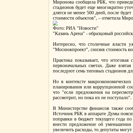
Миронова сообщила РБК, что привед
стадионов будет еще многократно уто
длятся не менее 500 дней, после буде
стоимости объектов", – отметила Миро
Фото: РИА "Новости"
"Казань Арена" - образцовый российск
Интересно, что столичные власти у
"Мосинжпроект", снизив стоимость кон
Практика показывает, что итоговая с
первоначальных сметах. Даже взятая 
последуют семь типовых стадионов для
Но в контексте макроэкономических
планирования или коррупционной сос
что "если предложения на пересмотр
рассмотрит, но пока их не поступало".
В Министерстве финансов также соо
Источник РБК в аппарате Думы поясн
поправки в бюджет текущего года по
внести предложение об уменьшении ф
увеличить расходы, то депутаты могут