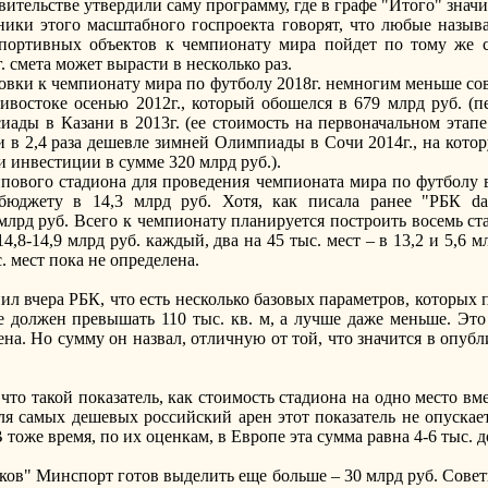
авительстве утвердили саму программу, где в графе "Итого" знач
ики этого масштабного госпроекта говорят, что любые назыв
спортивных объектов к чемпионату мира пойдет по тому же 
г. смета может вырасти в несколько раз.
ки к чемпионату мира по футболу 2018г. немногим меньше сов
остоке осенью 2012г., который обошелся в 679 млрд руб. (пе
иады в Казани в 2013г. (ее стоимость на первоначальном этапе
и в 2,4 раза дешевле зимней Олимпиады в Сочи 2014г., на котор
и инвестиции в сумме 320 млрд руб.).
ипового стадиона для проведения чемпионата мира по футболу
бюджету в 14,3 млрд руб. Хотя, как писала ранее "РБК da
лрд руб. Всего к чемпионату планируется построить восемь ста
4,8-14,9 млрд руб. каждый, два на 45 тыс. мест – в 13,2 и 5,6 м
. мест пока не определена.
л вчера РБК, что есть несколько базовых параметров, которых
не должен превышать 110 тыс. кв. м, а лучше даже меньше. Эт
цена. Но сумму он назвал, отличную от той, что значится в опу
что такой показатель, как стоимость стадиона на одно место вм
ля самых дешевых российский арен этот показатель не опускаетс
оже время, по их оценкам, в Европе эта сумма равна 4-6 тыс. д
в" Минспорт готов выделить еще больше – 30 млрд руб. Совет