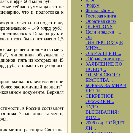
илась цифра 664 млрд руб.
Форум
аемые сейчас суммы далеко не
Фотоальбомы
сценарию, что и подготовка к
Гостевая книга
Обратная связь
окупных затрат на подготовку
QUESTIONS
рвоначально - 149 млрд руб.),
Цели и задачи "...
 оценивалась в 15 млрд руб. и
ОБ
ую в итоге было потрачено 1,5
“ИНТЕРПОХОДЕ
МИРА...
 все же решено положить смету
О Б Р А Щ Е Н ...
ily", чиновники обсуждали с
"Обращение к гр...
дионов, пять из которых на 45
ЗАЯВЛЕНИЕ ПО
лрд руб.; стоимость еще одного
ПОВОД...
ОТ МОРСКОГО
БРАТСТВА...
 придерживалось ведомство при
БОРЬБА ЗА МИР В
о более экономичный вариант".
ЛЮТЫ...
бликованном документе. Верхняя
СЕКРЕТНОЕ
ОРУЖИЕ И...
ЧУДО
естимости, в России составляет
ВЫЖИВАНИЯ:
я ниже 7 тыс. долл. за место,
КОМ...
олл.
2006 год. ПОЙДЕТ
ЛИ...
ник министра спорта Светлана