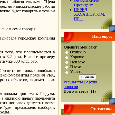
ОБРАЩЕНИЕ
ень приблизительными. "Цена
Президент...
роектно-изыскательские работы
ПЕРЕД
 можно будет говорить о точной
ХАСАВЮРТОМ.
ПЕ...
 еще в семи городах.
Наш опрос
выиграла городская компания
Оцените мой сайт
от того, что прописывается в
Отлично
а в 3,2 раза. Если ее примеру
Хорошо
ить уже 330 млрд руб.
Неплохо
Плохо
бъяснить не только ошибками
Ужасно
нэкономразвития пояснил РБК,
урных объектов, ведомство их
Результаты
|
Архив
опросов
Всего ответов:
117
я должна принимать Госдума.
и в нижнюю палату парламента
этих поправок депутаты могут
е будет предложено наоборот,
Статистика
сходы.