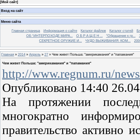
[
Мой сайт
]
Вход на сайт
Меню сайта
Главная страница
Информация о сайте
Каталог файлов
Каталог статей
Б
ОБ “ИНТЕРПОХОДЕ МИРА...
О Б Р А Щ Е Н ...
"Обращение к гр...
СЕКРЕТНОЕ ОРУЖИЕ И...
ЧУДО ВЫЖИВАНИЯ: КОМ...
200
Главная
»
2014
»
Апрель
»
27
» Чем живет Польша: "америкамания" и "папамания"
Чем живет Польша: "америкамания" и "папамания"
http://www.regnum.ru/news
Опубликовано 14:40 26.04
На протяжении послед
многократно информир
правительство активно и