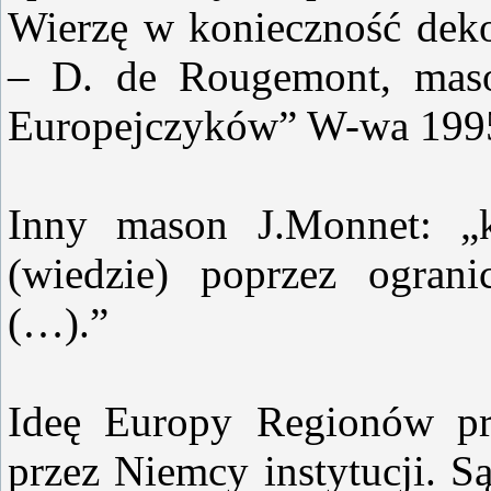
Wierzę w konieczność dek
– D. de Rougemont, maso
Europejczyków” W-wa 1995
Inny mason J.Monnet: „k
(wiedzie) poprzez ograni
(…).”
Ideę Europy Regionów pro
przez Niemcy instytucji. S