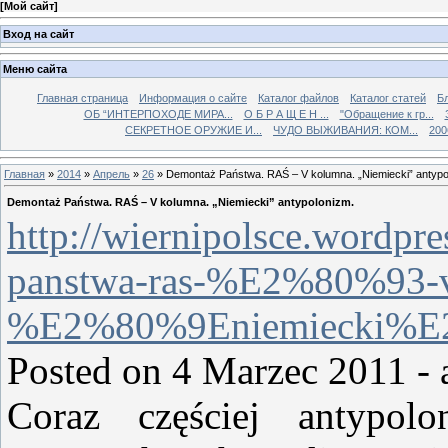
[
Мой сайт
]
Вход на сайт
Меню сайта
Главная страница
Информация о сайте
Каталог файлов
Каталог статей
Б
ОБ “ИНТЕРПОХОДЕ МИРА...
О Б Р А Щ Е Н ...
"Обращение к гр...
СЕКРЕТНОЕ ОРУЖИЕ И...
ЧУДО ВЫЖИВАНИЯ: КОМ...
200
Главная
»
2014
»
Апрель
»
26
» Demontaż Państwa. RAŚ – V kolumna. „Niemiecki” antypo
Demontaż Państwa. RAŚ – V kolumna. „Niemiecki” antypolonizm.
http://wiernipolsce.wordpr
panstwa-ras-%E2%80%93-
%E2%80%9Eniemiecki%E2
Posted on 4 Marzec 2011 - a
Coraz częściej antypo