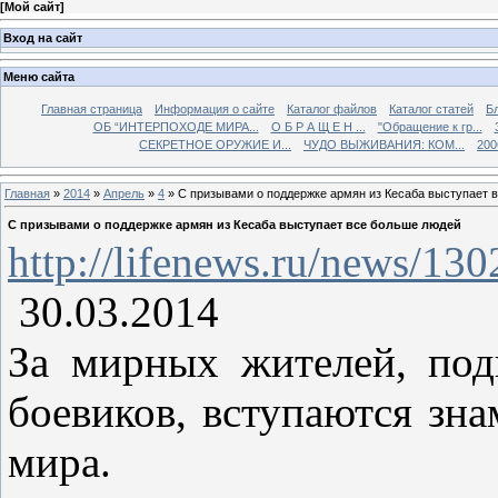
[
Мой сайт
]
Вход на сайт
Меню сайта
Главная страница
Информация о сайте
Каталог файлов
Каталог статей
Б
ОБ “ИНТЕРПОХОДЕ МИРА...
О Б Р А Щ Е Н ...
"Обращение к гр...
СЕКРЕТНОЕ ОРУЖИЕ И...
ЧУДО ВЫЖИВАНИЯ: КОМ...
200
Главная
»
2014
»
Апрель
»
4
» С призывами о поддержке армян из Кесаба выступает 
С призывами о поддержке армян из Кесаба выступает все больше людей
http://lifenews.ru/news/13
30.03.2014
За мирных жителей, под
боевиков, вступаются зна
мира.