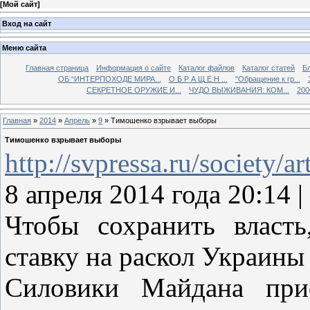
[
Мой сайт
]
Вход на сайт
Меню сайта
Главная страница
Информация о сайте
Каталог файлов
Каталог статей
Б
ОБ “ИНТЕРПОХОДЕ МИРА...
О Б Р А Щ Е Н ...
"Обращение к гр...
СЕКРЕТНОЕ ОРУЖИЕ И...
ЧУДО ВЫЖИВАНИЯ: КОМ...
200
Главная
»
2014
»
Апрель
»
9
» Тимошенко взрывает выборы
Тимошенко взрывает выборы
http://svpressa.ru/society/ar
8 апреля 2014 года 20:14
Чтобы сохранить власт
ставку на раскол Украины
Силовики Майдана прис