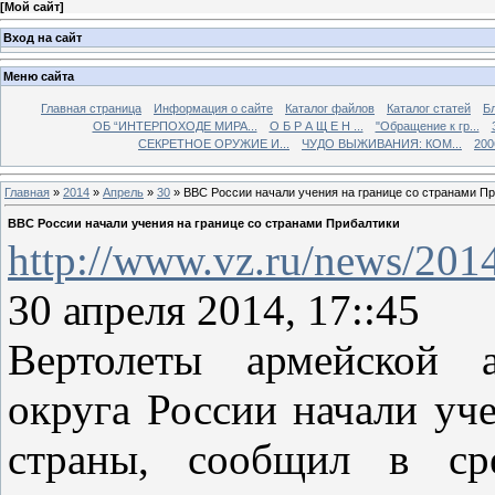
[
Мой сайт
]
Вход на сайт
Меню сайта
Главная страница
Информация о сайте
Каталог файлов
Каталог статей
Б
ОБ “ИНТЕРПОХОДЕ МИРА...
О Б Р А Щ Е Н ...
"Обращение к гр...
СЕКРЕТНОЕ ОРУЖИЕ И...
ЧУДО ВЫЖИВАНИЯ: КОМ...
200
Главная
»
2014
»
Апрель
»
30
» ВВС России начали учения на границе со странами П
ВВС России начали учения на границе со странами Прибалтики
http://www.vz.ru/news/201
30 апреля 2014, 17::45
Вертолеты армейской а
округа России начали уче
страны, сообщил в сре