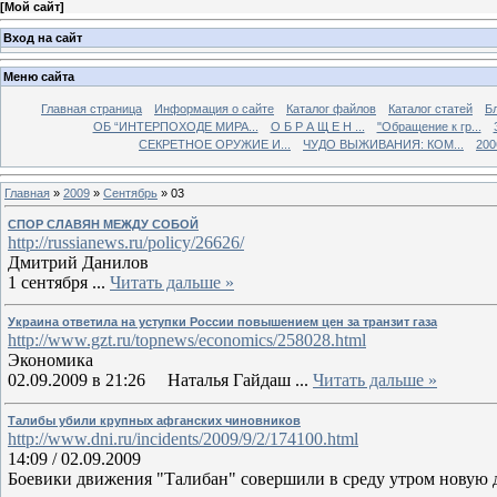
[
Мой сайт
]
Вход на сайт
Меню сайта
Главная страница
Информация о сайте
Каталог файлов
Каталог статей
Б
ОБ “ИНТЕРПОХОДЕ МИРА...
О Б Р А Щ Е Н ...
"Обращение к гр...
СЕКРЕТНОЕ ОРУЖИЕ И...
ЧУДО ВЫЖИВАНИЯ: КОМ...
200
Главная
»
2009
»
Сентябрь
»
03
СПОР СЛАВЯН МЕЖДУ СОБОЙ
http://russianews.ru/policy/26626/
Дмитрий Данилов
1 сентября
...
Читать дальше »
Украина ответила на уступки России повышением цен за транзит газа
http://www.gzt.ru/topnews/economics/258028.html
Экономика
02.09.2009 в 21:26
Наталья Гайдаш
...
Читать дальше »
Талибы убили крупных афганских чиновников
http://www.dni.ru/incidents/2009/9/2/174100.html
14:09 / 02.09.2009
Боевики движения "Талибан" совершили в среду утром новую 