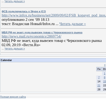
...
Читать дальше »
ФСБ подключилась к Skype и ICQ
http://www.infox.ru/business/net/2009/09/02/FSB_kopayet_pod_inos
опубликовано 2 сен ‘09 18:13
текст: Владислав Новый/Infox.ru
...
Читать дальше »
МВД РФ не знает, куда вывезен товар с Черкизовского рынка
http://news.mail.ru/economics/2869754/
МВД РФ не знает, куда вывезен товар с Черкизовского рынка
02.09, 20:19 «Вести.Ru»
...
Читать дальше »
Calendar
«
Пн
Вт
1
7
8
14
15
21
22
28
29
Полная версия сайта