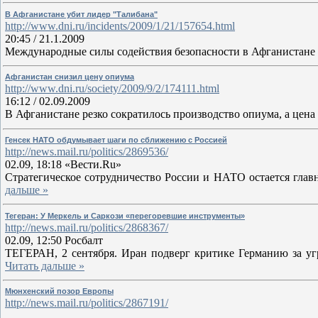
В Афганистане убит лидер "Талибана"
http://www.dni.ru/incidents/2009/1/21/157654.html
20:45 / 21.1.2009
Международные силы содействия безопасности в Афганистане
Афганистан снизил цену опиума
http://www.dni.ru/society/2009/9/2/174111.html
16:12 / 02.09.2009
В Афганистане резко сократилось производство опиума, а цена
Генсек НАТО обдумывает шаги по сближению с Россией
http://news.mail.ru/politics/2869536/
02.09, 18:18 «Вести.Ru»
Стратегическое сотрудничество России и НАТО остается глав
дальше »
Тегеран: У Меркель и Саркози «перегоревшие инструменты»
http://news.mail.ru/politics/2868367/
02.09, 12:50 Росбалт
ТЕГЕРАН, 2 сентября. Иран подверг критике Германию за у
Читать дальше »
Мюнхенский позор Европы
http://news.mail.ru/politics/2867191/