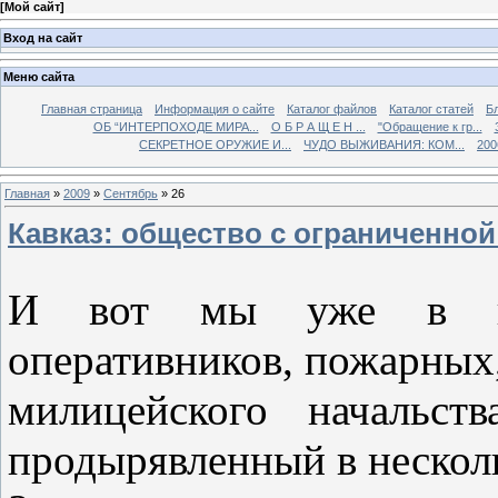
[
Мой сайт
]
Вход на сайт
Меню сайта
Главная страница
Информация о сайте
Каталог файлов
Каталог статей
Б
ОБ “ИНТЕРПОХОДЕ МИРА...
О Б Р А Щ Е Н ...
"Обращение к гр...
СЕКРЕТНОЕ ОРУЖИЕ И...
ЧУДО ВЫЖИВАНИЯ: КОМ...
200
Главная
»
2009
»
Сентябрь
»
26
Кавказ: общество с ограниченно
И вот мы уже в куч
оперативников, пожарных
милицейского начальств
продырявленный в нескол