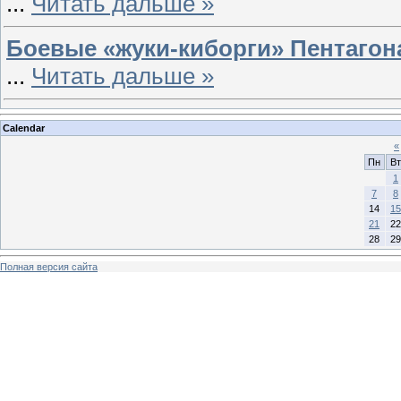
...
Читать дальше »
Боевые «жуки-киборги» Пентагон
...
Читать дальше »
Calendar
«
Пн
Вт
1
7
8
14
15
21
22
28
29
Полная версия сайта