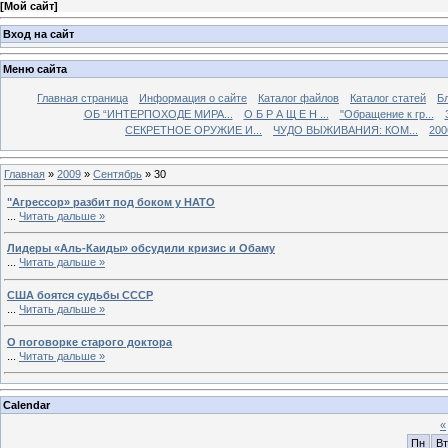
[
Мой сайт
]
Вход на сайт
Меню сайта
Главная страница
Информация о сайте
Каталог файлов
Каталог статей
Б
ОБ “ИНТЕРПОХОДЕ МИРА...
О Б Р А Щ Е Н ...
"Обращение к гр...
СЕКРЕТНОЕ ОРУЖИЕ И...
ЧУДО ВЫЖИВАНИЯ: КОМ...
200
Главная
»
2009
»
Сентябрь
»
30
"Агрессор» разбит под боком у НАТО
...
Читать дальше »
Лидеры «Аль-Каиды» обсудили кризис и Обаму
...
Читать дальше »
США боятся судьбы СССР
...
Читать дальше »
О поговорке старого доктора
...
Читать дальше »
Calendar
«
Пн
Вт