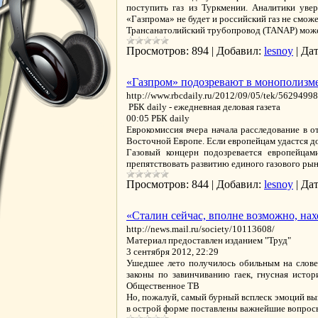
поступить газ из Туркмении. Аналитики уве
«Газпрома» не будет и российский газ не смож
Трансанатолийский трубопровод (TANAP) может
Просмотров:
894
|
Добавил:
lesnoy
|
Дат
«Газпром» подозревают в монополизм
http://www.rbcdaily.ru/2012/09/05/tek/562949
РБК daily - ежедневная деловая газета
00:05 РБК daily
Еврокомиссия вчера начала расследование в
Восточной Европе. Если европейцам удастся до
Газовый концерн подозревается европейцам
препятствовать развитию единого газового ры
Просмотров:
844
|
Добавил:
lesnoy
|
Дат
«Сталин сейчас, вполне возможно, на
http://news.mail.ru/society/10113608/
Материал предоставлен изданием "Труд"
3 сентября 2012, 22:29
Ушедшее лето получилось обильным на слове
законы по завинчиванию гаек, гнусная истор
Общественное ТВ
Но, пожалуй, самый бурный всплеск эмоций вы
в острой форме поставлены важнейшие вопрос