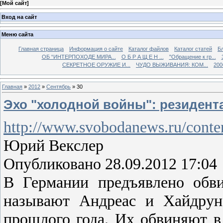
[
Мой сайт
]
Вход на сайт
Меню сайта
Главная страница
Информация о сайте
Каталог файлов
Каталог статей
Б
ОБ “ИНТЕРПОХОДЕ МИРА...
О Б Р А Щ Е Н ...
"Обращение к гр...
СЕКРЕТНОЕ ОРУЖИЕ И...
ЧУДО ВЫЖИВАНИЯ: КОМ...
200
Главная
»
2012
»
Сентябрь
»
30
Эхо "холодной войны": резиден
http://www.svobodanews.ru/conten
Юрий Векслер
Опубликовано 28.09.2012 17:04
В Германии предъявлено обв
называют Андреас и Хайдрун
прошлого года. Их обвиняют в