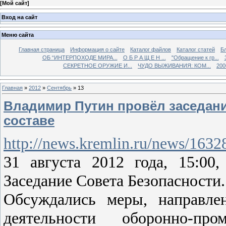
[
Мой сайт
]
Вход на сайт
Меню сайта
Главная страница
Информация о сайте
Каталог файлов
Каталог статей
Б
ОБ “ИНТЕРПОХОДЕ МИРА...
О Б Р А Щ Е Н ...
"Обращение к гр...
СЕКРЕТНОЕ ОРУЖИЕ И...
ЧУДО ВЫЖИВАНИЯ: КОМ...
200
Главная
»
2012
»
Сентябрь
»
13
Владимир Путин провёл заседани
составе
http://news.kremlin.ru/news/16328
31 августа 2012 года, 15:00
Заседание Совета Безопасности
Обсуждались меры, направле
деятельности оборонно-пр