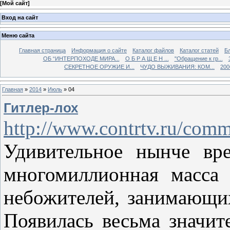
[
Мой сайт
]
Вход на сайт
Меню сайта
Главная страница
Информация о сайте
Каталог файлов
Каталог статей
Б
ОБ “ИНТЕРПОХОДЕ МИРА...
О Б Р А Щ Е Н ...
"Обращение к гр...
СЕКРЕТНОЕ ОРУЖИЕ И...
ЧУДО ВЫЖИВАНИЯ: КОМ...
200
Главная
»
2014
»
Июль
»
04
Гитлер-лох
http://www.contrtv.ru/com
Удивительное нынче вр
многомиллионная масса 
небожителей, занимающи
Появилась весьма значи