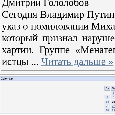
Дмитрий Гололобов
Сегодня Владимир Путин, 
указ о помиловании Михаи
который признал наруше
хартии. Группе «Менате
истцы
...
Читать дальше »
Calendar
Пн
Вт
1
7
8
14
15
21
22
28
29