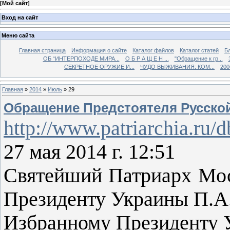
[
Мой сайт
]
Вход на сайт
Меню сайта
Главная страница
Информация о сайте
Каталог файлов
Каталог статей
Б
ОБ “ИНТЕРПОХОДЕ МИРА...
О Б Р А Щ Е Н ...
"Обращение к гр...
СЕКРЕТНОЕ ОРУЖИЕ И...
ЧУДО ВЫЖИВАНИЯ: КОМ...
200
Главная
»
2014
»
Июль
»
29
Обращение Предстоятеля Русской
http://www.patriarchia.ru/
27 мая 2014 г. 12:51
Святейший Патриарх Мос
Президенту Украины П.А
Избранному Президенту 