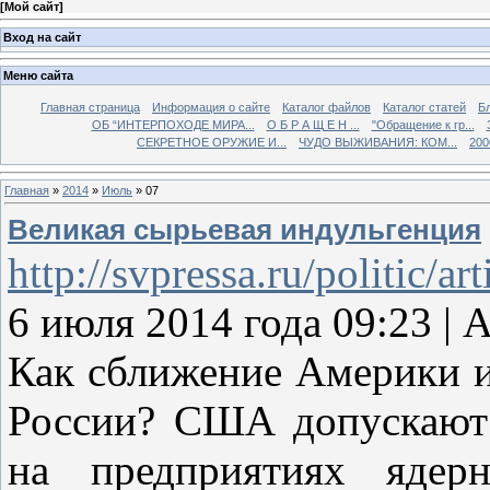
[
Мой сайт
]
Вход на сайт
Меню сайта
Главная страница
Информация о сайте
Каталог файлов
Каталог статей
Б
ОБ “ИНТЕРПОХОДЕ МИРА...
О Б Р А Щ Е Н ...
"Обращение к гр...
СЕКРЕТНОЕ ОРУЖИЕ И...
ЧУДО ВЫЖИВАНИЯ: КОМ...
200
Главная
»
2014
»
Июль
»
07
Великая сырьевая индульгенция
http://svpressa.ru/politic/ar
6 июля 2014 года 09:23 |
Как сближение Америки и
России? США допускают
на предприятиях ядер