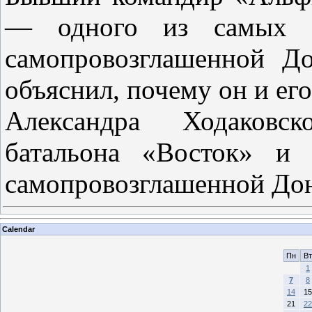
— одного из самых бо
самопровозглашенной Д
объяснил, почему он и ег
Александра Ходаковс
батальона «Восток» и 
самопровозглашенной До
Calendar
Пн
Вт
1
7
8
14
15
21
22