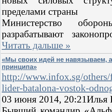
новых силовых структ
пределами страны
Министерство обор
разрабатывают законо
Читать дальше »
«Мы своих идей не навязываем, а
принципа»
http://www.infox.sg/others
lider-batalona-vostok-odno
03 июня 2014, 20:21Илья
Бывший командир «Альфы