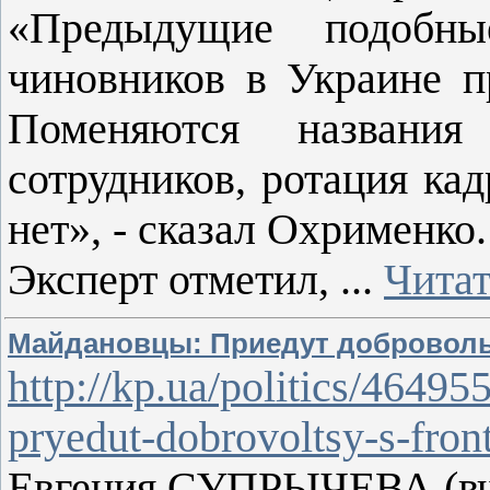
«Предыдущие подобн
чиновников в Украине п
Поменяются названия
сотрудников, ротация ка
нет», - сказал Охрименко.
Эксперт отметил,
...
Читат
Майдановцы: Приедут доброволь
http://kp.ua/politics/4649
pryedut-dobrovoltsy-s-fron
Евгения СУПРЫЧЕВА (вче