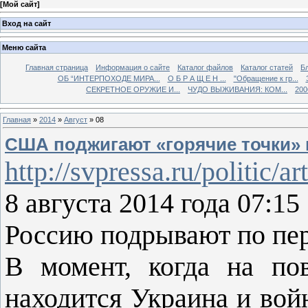
[
Мой сайт
]
Вход на сайт
Меню сайта
Главная страница
Информация о сайте
Каталог файлов
Каталог статей
Б
ОБ “ИНТЕРПОХОДЕ МИРА...
О Б Р А Щ Е Н ...
"Обращение к гр...
СЕКРЕТНОЕ ОРУЖИЕ И...
ЧУДО ВЫЖИВАНИЯ: КОМ...
200
Главная
»
2014
»
Август
»
08
США поджигают «горячие точки» 
http://svpressa.ru/politic/a
8 августа 2014 года 07:1
Россию подрывают по пе
В момент, когда на по
находится Украина и вой