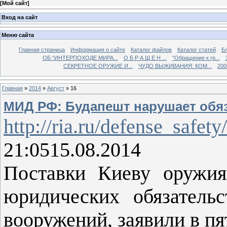
[
Мой сайт
]
Вход на сайт
Меню сайта
Главная страница
Информация о сайте
Каталог файлов
Каталог статей
Б
ОБ “ИНТЕРПОХОДЕ МИРА...
О Б Р А Щ Е Н ...
"Обращение к гр...
СЕКРЕТНОЕ ОРУЖИЕ И...
ЧУДО ВЫЖИВАНИЯ: КОМ...
200
Главная
»
2014
»
Август
»
16
МИД РФ: Будапешт нарушает обяз
http://ria.ru/defense_safe
21:0515.08.2014
Поставки Киеву оружи
юридических обязатель
вооружений, заявили в п