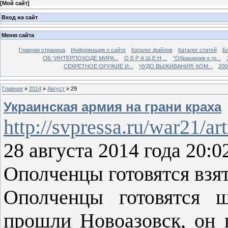
[
Мой сайт
]
Вход на сайт
Меню сайта
Главная страница
Информация о сайте
Каталог файлов
Каталог статей
Б
ОБ “ИНТЕРПОХОДЕ МИРА...
О Б Р А Щ Е Н ...
"Обращение к гр...
СЕКРЕТНОЕ ОРУЖИЕ И...
ЧУДО ВЫЖИВАНИЯ: КОМ...
200
Главная
»
2014
»
Август
»
29
Украинская армия на грани краха
http://svpressa.ru/war21/ar
28 августа 2014 года 20:0
Ополченцы готовятся взя
Ополченцы готовятся 
прошли Новоазовск, он