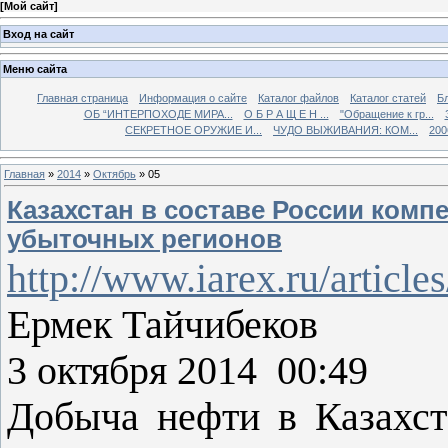
[
Мой сайт
]
Вход на сайт
Меню сайта
Главная страница
Информация о сайте
Каталог файлов
Каталог статей
Б
ОБ “ИНТЕРПОХОДЕ МИРА...
О Б Р А Щ Е Н ...
"Обращение к гр...
СЕКРЕТНОЕ ОРУЖИЕ И...
ЧУДО ВЫЖИВАНИЯ: КОМ...
200
Главная
»
2014
»
Октябрь
»
05
Казахстан в составе России комп
убыточных регионов
http://www.iarex.ru/article
Ермек Тайчибеков
3 октября 2014 00:49
Добыча нефти в Казахст