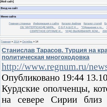
[
Мой сайт
]
Вход на сайт
Меню сайта
Главная страница
Информация о сайте
Каталог файлов
Каталог статей
Б
ОБ “ИНТЕРПОХОДЕ МИРА...
О Б Р А Щ Е Н ...
"Обращение к гр...
СЕКРЕТНОЕ ОРУЖИЕ И...
ЧУДО ВЫЖИВАНИЯ: КОМ...
200
Главная
»
2014
»
Октябрь
»
14
Станислав Тарасов. Турция на кр
политическая многоходовка
http://www.regnum.ru/news
Опубликовано 19:44 13.1
Курдские ополченцы, ко
на севере Сирии близ 