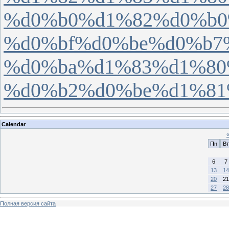
%d0%b0%d1%82%d0%b0
%d0%bf%d0%be%d0%b7
%d0%ba%d1%83%d1%80
%d0%b2%d0%be%d1%8
Calendar
Пн
Вт
6
7
13
14
20
21
27
28
Полная версия сайта