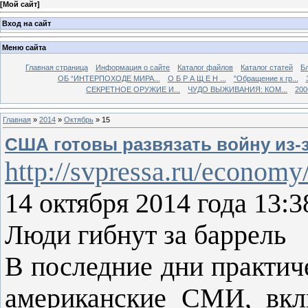
[
Мой сайт
]
Вход на сайт
Меню сайта
Главная страница
Информация о сайте
Каталог файлов
Каталог статей
Б
ОБ “ИНТЕРПОХОДЕ МИРА...
О Б Р А Щ Е Н ...
"Обращение к гр...
СЕКРЕТНОЕ ОРУЖИЕ И...
ЧУДО ВЫЖИВАНИЯ: КОМ...
200
Главная
»
2014
»
Октябрь
»
15
США готовы развязать войну из-
http://svpressa.ru/economy/
14 октября 2014 года 13:3
Люди гибнут за баррель
В последние дни практич
американские СМИ, вклю